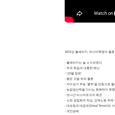
제03강 볼셰비키, 러시아혁명의 혈
- 볼셰비키는 늘 소수파였다
- 적국 독일과 내통한 레닌
- ‘10월 정변’
- 붉은 깃발 뒤의 혈흔
- 자수성가 부농 ‘쿨락’을 반동으로 
- 농업생산력을 다시는 회복하지 못
- 빗나간 비스마르크의 예견
- 소련 공업화의 허상, 강제노동 위에
- 대숙청과 대공포(Great Terror)의 
- 개인숭배