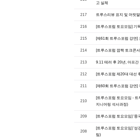
고 실체
217
트루스리뷰 표지 및 머릿말
216
[트루스포럼 토요모임] 기
215
[제61회 트루스포럼 강연]
214
[트루스포럼 깜짝 토크콘서
213
9.11 테러 후 20년, 아프
212
[트루스포럼 제20대 대선 
211
[제60회 트루스포럼 강연]
[트루스포럼 토요모임 - 트
210
지니어링 석사과정)
209
[트루스포럼 토요모임] '중
[트루스포럼 토요모임] '성
208
팀)