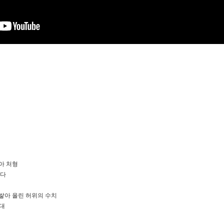
흔
몰아 처형
했다
 쌓아 올린 허위의 수치
시대