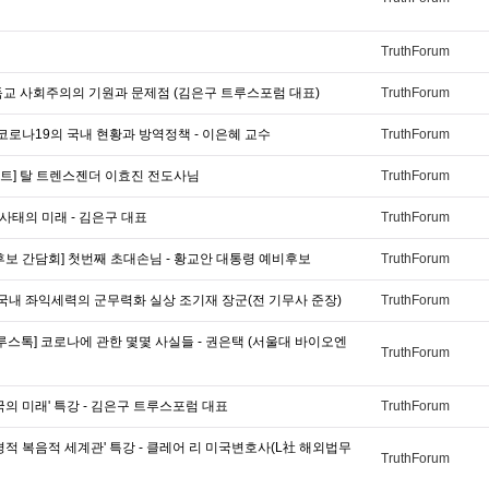
TruthForum
독교 사회주의의 기원과 문제점 (김은구 트루스포럼 대표)
TruthForum
 코로나19의 국내 현황과 방역정책 - 이은혜 교수
TruthForum
트] 탈 트렌스젠더 이효진 전도사님
TruthForum
간 사태의 미래 - 김은구 대표
TruthForum
후보 간담회] 첫번째 초대손님 - 황교안 대통령 예비후보
TruthForum
 국내 좌익세력의 군무력화 실상 조기재 장군(전 기무사 준장)
TruthForum
루스톡] 코로나에 관한 몇몇 사실들 - 권은택 (서울대 바이오엔
TruthForum
국의 미래' 특강 - 김은구 트루스포럼 대표
TruthForum
경적 복음적 세계관' 특강 - 클레어 리 미국변호사(L社 해외법무
TruthForum