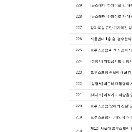
229
[뉴스레터] 하와이로 간 대통령
228
[뉴스레터] 하와이로 간 대통령
227
강제북송 규탄 기자회견 성명서 / 
226
서울법대 1층 홀, 검수완박
225
트루스포럼 4.19 기념 메
224
[성명서] 차별금지법 강행
223
트루스포럼 중보예배 at 강남역
222
[성명서] 박근혜 대통령의
221
[대자보] 이석기 가석방을 
220
트루스포럼 '오해와 진실' 
219
트루스포럼의 5대인식과 대한민
제1회 서울대 트루스포럼 강
218