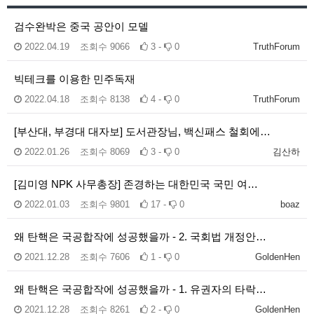
검수완박은 중국 공안이 모델
2022.04.19
조회수
9066
3 -
0
TruthForum
빅테크를 이용한 민주독재
2022.04.18
조회수
8138
4 -
0
TruthForum
[부산대, 부경대 대자보] 도서관장님, 백신패스 철회에…
2022.01.26
조회수
8069
3 -
0
김산하
[김미영 NPK 사무총장] 존경하는 대한민국 국민 여…
2022.01.03
조회수
9801
17 -
0
boaz
왜 탄핵은 국공합작에 성공했을까 - 2. 국회법 개정안…
2021.12.28
조회수
7606
1 -
0
GoldenHen
왜 탄핵은 국공합작에 성공했을까 - 1. 유권자의 타락…
2021.12.28
조회수
8261
2 -
0
GoldenHen