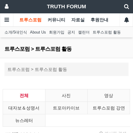
TRUTH FORUM
트루스포럼
커뮤니티
자료실
후원안내
소개/5대인식
About Us
회원가입
공지
캘린더
트루스포럼 활동
트루스포럼 > 트루스포럼 활동
트루스포럼 > 트루스포럼 활동
전체
사진
영상
대자보＆성명서
트포아카이브
트루스포럼 강연
뉴스레터