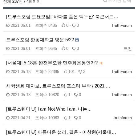
게시판 검색
전체
237
건 / 4페이지
[트루스포럼 토요모임] '바다를 품은 백두산' 북콘서트…
2021.06.01
조회수
8485
0 -
0
TruthForum
트루스포럼 한동대학교 방문 5/22
2021.06.01
조회수
9645
0 -
0
도전
[서울대] 5·18은 완전무오한 민주화운동인가?
+1
2021.05.18
조회수
22395
101 -
3
TruthForum
새학생회 대자보, 트루스포럼 포스터 부착 / 2021.…
2021.05.13
조회수
10820
1 -
0
TruthForum
[트루스텐미닛] I am Not Who I am. 나는…
2021.04.21
조회수
10983
1 -
0
truthforum
[트루스텐미닛] 아름다운 섭리, 결혼 - 이창원(서울대…