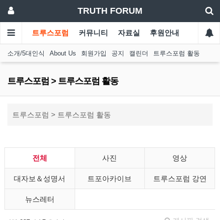
TRUTH FORUM
트루스포럼
커뮤니티
자료실
후원안내
소개/5대인식
About Us
회원가입
공지
캘린더
트루스포럼 활동
트루스포럼 > 트루스포럼 활동
트루스포럼 > 트루스포럼 활동
전체
사진
영상
대자보＆성명서
트포아카이브
트루스포럼 강연
뉴스레터