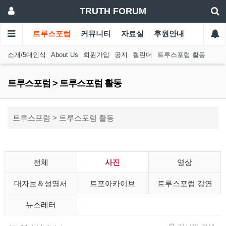
TRUTH FORUM
트루스포럼
커뮤니티
자료실
후원안내
소개/5대인식
About Us
회원가입
공지
캘린더
트루스포럼 활동
트루스포럼 > 트루스포럼 활동
트루스포럼 > 트루스포럼 활동
전체
사진
영상
대자보＆성명서
트포아카이브
트루스포럼 강연
뉴스레터