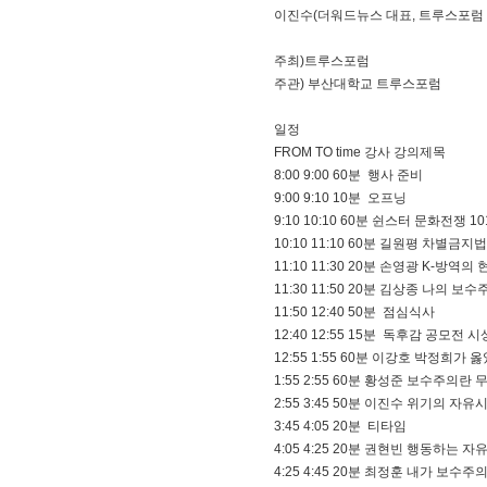
이진수(더워드뉴스 대표, 트루스포럼
주최)트루스포럼
주관) 부산대학교 트루스포럼
일정
FROM TO time 강사 강의제목
8:00​ 9:00​ 60분 행사 준비
9:00​ 9:10​ 10분 오프닝
9:10​ 10:10​ 60분 쉰스터 문화전쟁 10
10:10​ 11:10​ 60분 길원평 차
11:10​ 11:30​ 20분 손영광 K-방
11:30​ 11:50​ 20분 김상종 나의 
11:50​ 12:40​ 50분 점심식사
12:40​ 12:55​ 15분 독후감 공모전 
12:55​ 1:55​ 60분 이강호 박정희가 
1:55​ 2:55​ 60분 황성준 보수주
2:55​ 3:45​ 50분 이진수 위기의 자
3:45​ 4:05​ 20분 티타임
4:05​ 4:25​ 20분 권현빈 행동하는
4:25​ 4:45​ 20분 최정훈 내가 보수