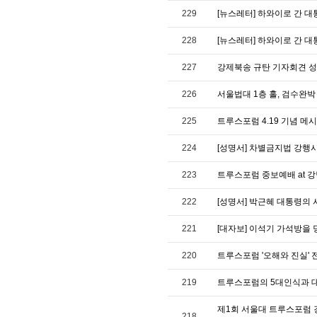
229
[뉴스레터] 하와이로 간 대통령
228
[뉴스레터] 하와이로 간 대통령
227
강제북송 규탄 기자회견 성명서 / 
226
서울법대 1층 홀, 검수완박
225
트루스포럼 4.19 기념 메
224
[성명서] 차별금지법 강행
223
트루스포럼 중보예배 at 강남역
222
[성명서] 박근혜 대통령의
221
[대자보] 이석기 가석방을 
220
트루스포럼 '오해와 진실' 
219
트루스포럼의 5대인식과 대한민
제1회 서울대 트루스포럼 강
218