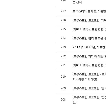
고 실체
217
트루스리뷰 표지 및 머릿말
216
[트루스포럼 토요모임] 기
215
[제61회 트루스포럼 강연]
214
[트루스포럼 깜짝 토크콘서
213
9.11 테러 후 20년, 아프
212
[트루스포럼 제20대 대선 
211
[제60회 트루스포럼 강연]
[트루스포럼 토요모임 - 트
210
지니어링 석사과정)
209
[트루스포럼 토요모임] '중
[트루스포럼 토요모임] '성
208
팀)