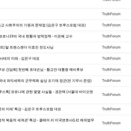
TruthForum
독교 사회주의의 기원과 문제점 (김은구 트루스포럼 대표)
TruthForum
 코로나19의 국내 현황과 방역정책 - 이은혜 교수
TruthForum
트] 탈 트렌스젠더 이효진 전도사님
TruthForum
간 사태의 미래 - 김은구 대표
TruthForum
후보 간담회] 첫번째 초대손님 - 황교안 대통령 예비후보
TruthForum
 국내 좌익세력의 군무력화 실상 조기재 장군(전 기무사 준장)
TruthForum
루스톡] 코로나에 관한 몇몇 사실들 - 권은택 (서울대 바이오엔
TruthForum
국의 미래' 특강 - 김은구 트루스포럼 대표
TruthForum
경적 복음적 세계관' 특강 - 클레어 리 미국변호사(L社 해외법무
TruthForum