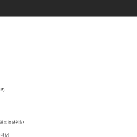
5)
화일보 논설위원)
 대상)