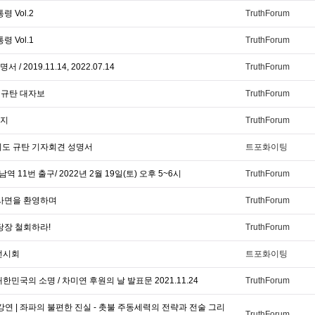
 Vol.2
TruthForum
 Vol.1
TruthForum
2019.11.14, 2022.07.14
TruthForum
 규탄 대자보
TruthForum
시지
TruthForum
시도 규탄 기자회견 성명서
트포화이팅
 11번 출구/ 2022년 2월 19일(토) 오후 5~6시
TruthForum
 사면을 환영하며
TruthForum
당장 철회하라!
TruthForum
전시회
트포화이팅
국의 소명 / 차미연 후원의 날 발표문 2021.11.24
TruthForum
연 | 좌파의 불편한 진실 - 촛불 주동세력의 전략과 전술 그리
TruthForum