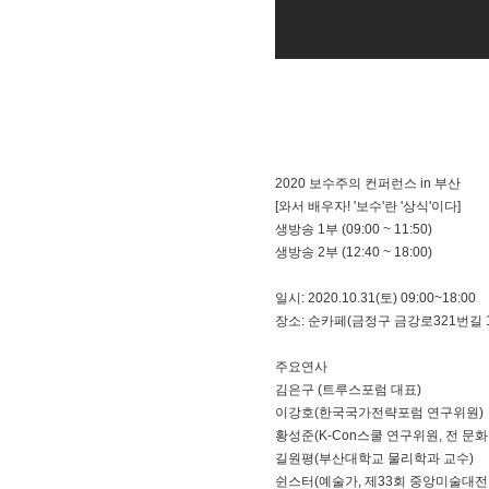
2020 보수주의 컨퍼런스 in 부산
[와서 배우자! '보수'란 '상식'이다]
생방송 1부 (09:00​ ~ 11:50​)
생방송 2부 (12:40​ ~ 18:00​)
일시: 2020.10.31(토) 09:00​~18:00​
장소: 순카페(금정구 금강로321번길 1
주요연사
김은구 (트루스포럼 대표)
이강호(한국국가전략포럼 연구위원)
황성준(K-Con스쿨 연구위원, 전 문
길원평(부산대학교 물리학과 교수)
쉰스터(예술가, 제33회 중앙미술대전