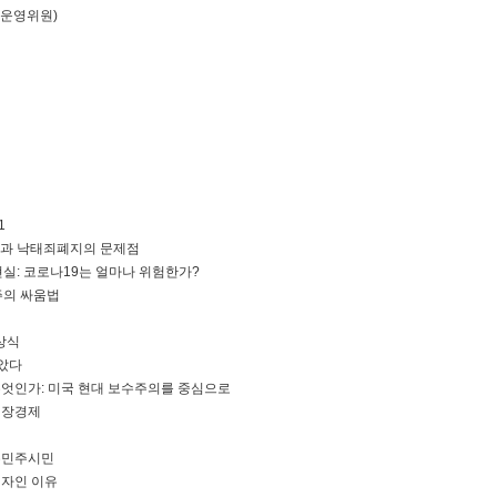
 운영위원)
1
별금지법과 낙태죄폐지의 문제점
역의 현실: 코로나19는 얼마나 위험한가?
보수주의 싸움법
시상식
옳았다
의란 무엇인가: 미국 현대 보수주의를 중심으로
유시장경제
 자유민주시민
주의자인 이유