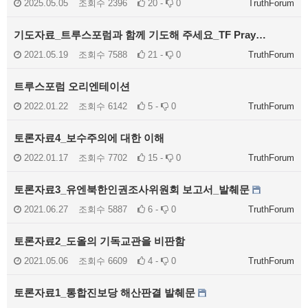
2025.05.05
조회수
2396
20 -
0
TruthForum
기도자료_트루스포럼과 함께 기도해 주세요_TF Pray…
2021.05.19
조회수
7588
21 -
0
TruthForum
트루스포럼 오리엔테이션
2022.01.22
조회수
6142
5 -
0
TruthForum
토론자료4_보수주의에 대한 이해
2022.01.17
조회수
7702
15 -
0
TruthForum
토론자료3_유엔북한인권조사위원회 보고서_발췌문
2021.06.27
조회수
5887
6 -
0
TruthForum
토론자료2_도올의 기독교관을 비판함
2021.05.06
조회수
6609
4 -
0
TruthForum
토론자료1_통합진보당 해산판결 발췌문