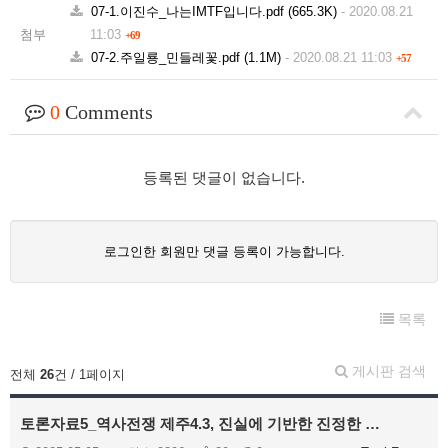
07-1.이진수_나는IMTF입니다.pdf
(665.3K)
-
2020.08.21
첨부
11:03
+69
07-2.주일룡_민들레꽃.pdf
(1.1M)
-
2020.08.21 11:03
+57
0
Comments
등록된 댓글이 없습니다.
로그인한 회원만 댓글 등록이 가능합니다.
목록
게시판 검색
전체
26
건 / 1페이지
토론자료5_역사전쟁 제주4.3, 진실에 기반한 진정한 …