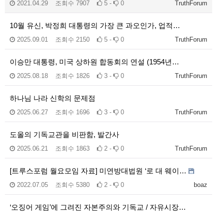
2021.04.29
조회수
7907
5 -
0
TruthForum
10월 유신, 박정희 대통령의 가장 큰 과오인가, 업적…
2025.09.01
조회수
2150
5 -
0
TruthForum
이승만 대통령, 미국 상하원 합동회의 연설 (1954년…
2025.08.18
조회수
1826
3 -
0
TruthForum
하나님 나라 신학의 문제점
2025.06.27
조회수
1696
3 -
0
TruthForum
도올의 기독교관을 비판함, 발간사
2025.06.21
조회수
1863
2 -
0
TruthForum
[트루스포럼 월요모임 자료] 미연방대법원 ‘로 대 웨이…
2022.07.05
조회수
5380
2 -
0
boaz
‘오징어 게임’에 그려진 자본주의와 기독교 / 자유시장…