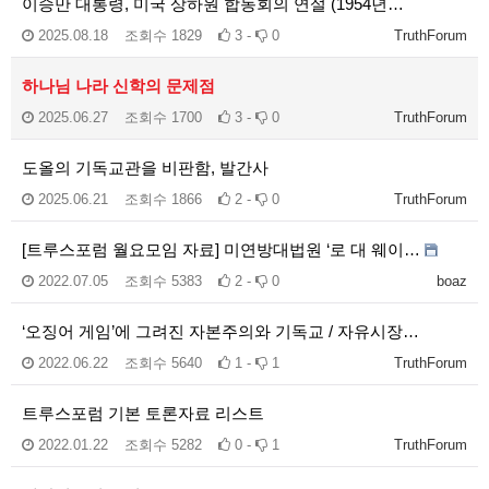
이승만 대통령, 미국 상하원 합동회의 연설 (1954년…
2025.08.18
조회수
1829
3 -
0
TruthForum
하나님 나라 신학의 문제점
2025.06.27
조회수
1700
3 -
0
TruthForum
도올의 기독교관을 비판함, 발간사
2025.06.21
조회수
1866
2 -
0
TruthForum
[트루스포럼 월요모임 자료] 미연방대법원 ‘로 대 웨이…
2022.07.05
조회수
5383
2 -
0
boaz
‘오징어 게임’에 그려진 자본주의와 기독교 / 자유시장…
2022.06.22
조회수
5640
1 -
1
TruthForum
트루스포럼 기본 토론자료 리스트
2022.01.22
조회수
5282
0 -
1
TruthForum