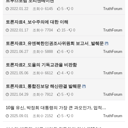
트루스포럼 오리엔테이션
2022.01.22
조회수
6145
5 -
0
TruthForum
토론자료4_보수주의에 대한 이해
2022.01.17
조회수
7704
15 -
0
TruthForum
토론자료3_유엔북한인권조사위원회 보고서_발췌문
2021.06.27
조회수
5888
6 -
0
TruthForum
토론자료2_도올의 기독교관을 비판함
2021.05.06
조회수
6612
4 -
0
TruthForum
토론자료1_통합진보당 해산판결 발췌문
2021.04.29
조회수
7912
5 -
0
TruthForum
10월 유신, 박정희 대통령의 가장 큰 과오인가, 업적…
2025.09.01
조회수
2152
5 -
0
TruthForum