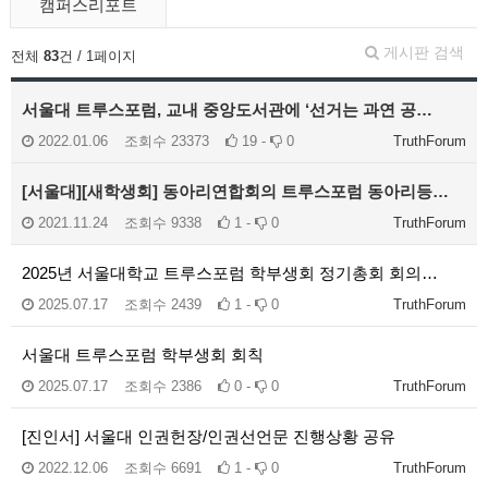
캠퍼스리포트
게시판 검색
전체
83
건 / 1페이지
서울대 트루스포럼, 교내 중앙도서관에 ‘선거는 과연 공…
2022.01.06
조회수
23373
19 -
0
TruthForum
[서울대][새학생회] 동아리연합회의 트루스포럼 동아리등…
2021.11.24
조회수
9338
1 -
0
TruthForum
2025년 서울대학교 트루스포럼 학부생회 정기총회 회의…
2025.07.17
조회수
2439
1 -
0
TruthForum
서울대 트루스포럼 학부생회 회칙
2025.07.17
조회수
2386
0 -
0
TruthForum
[진인서] 서울대 인권헌장/인권선언문 진행상황 공유
2022.12.06
조회수
6691
1 -
0
TruthForum