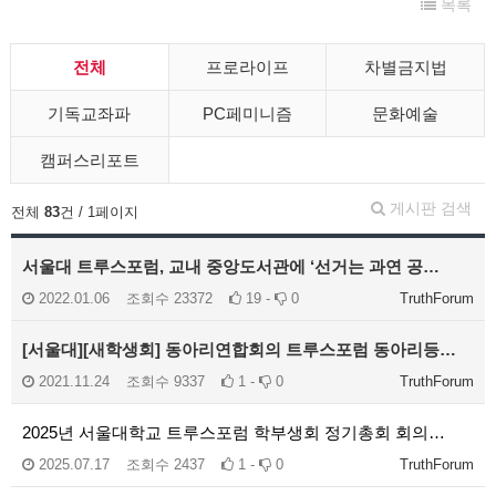
목록
전체
프로라이프
차별금지법
기독교좌파
PC페미니즘
문화예술
캠퍼스리포트
게시판 검색
전체
83
건 / 1페이지
서울대 트루스포럼, 교내 중앙도서관에 ‘선거는 과연 공…
2022.01.06
조회수
23372
19 -
0
TruthForum
[서울대][새학생회] 동아리연합회의 트루스포럼 동아리등…
2021.11.24
조회수
9337
1 -
0
TruthForum
2025년 서울대학교 트루스포럼 학부생회 정기총회 회의…
2025.07.17
조회수
2437
1 -
0
TruthForum