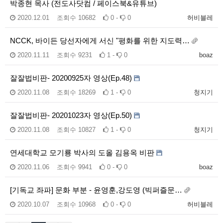
박종현 목사 (전도사닷컴 / 페이스북&유튜브)
2020.12.01
조회수
10682
0 -
0
허비블레
NCCK, 바이든 당선자에게 서신 "평화를 위한 지도력…
2020.11.11
조회수
9231
1 -
0
boaz
잘잘법비판- 20200925자 영상(Ep.48)
2020.11.08
조회수
18269
1 -
0
청지기
잘잘법비판- 20201023자 영상(Ep.50)
2020.11.08
조회수
10827
1 -
0
청지기
연세대학교 모기룡 박사의 도올 김용옥 비판
2020.11.06
조회수
9941
0 -
0
boaz
[기독교 좌파] 문화 부분 - 윤영훈,강도영 (빅퍼즐문…
2020.10.07
조회수
10968
0 -
0
허비블레