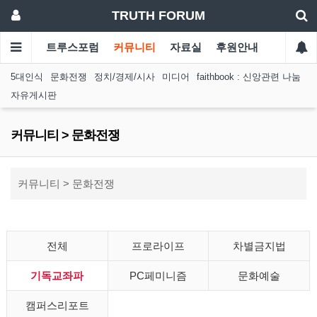
TRUTH FORUM
트루스포럼
커뮤니티
자료실
후원안내
5대인식
문화전쟁
정치/경제/시사
미디어
faithbook : 신앙관련 나눔
자유게시판
커뮤니티 > 문화전쟁
커뮤니티 > 문화전쟁
전체
프로라이프
차별금지법
기독교좌파
PC페미니즘
문화예술
캠퍼스리포트