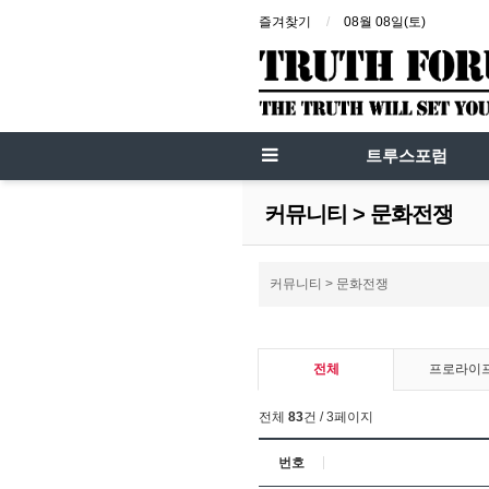
즐겨찾기
08월 08일(토)
트루스포럼
커뮤니티 > 문화전쟁
커뮤니티 > 문화전쟁
전체
프로라이
전체
83
건 / 3페이지
번호