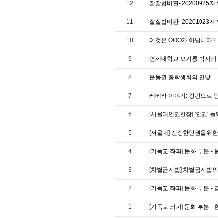
12
잘잘법비판- 20200925자 
11
잘잘법비판- 20201023자 
10
이것은 OOO가 아닙니다?
9
연세대학교 모기룡 박사의
8
운동권 총학생회의 민낯
7
레베카 이야기: 강간으로 
6
[서울대인권헌장] '인권' 
5
[서울대] 진정한인권을위한
4
[기독교 좌파] 문화 부분 
3
[차별금지법] 차별금지법의
2
[기독교 좌파] 문화 부분 -
1
[기독교 좌파] 문화 부분 -