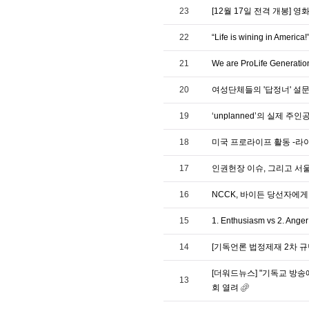
23
[12월 17일 전격 개봉] 
22
“Life is wining in Americ
21
We are ProLife Generatio
20
여성단체들의 '답정너' 설
19
‘unplanned’의 실제 주인공
18
미국 프로라이프 활동 -라이브 
17
인권헌장 이슈, 그리고 서
16
NCCK, 바이든 당선자에게
15
1. Enthusiasm vs 2. Anger
14
[기독언론 법정제재 2차 
[더워드뉴스] "기독교 방
13
회 열려