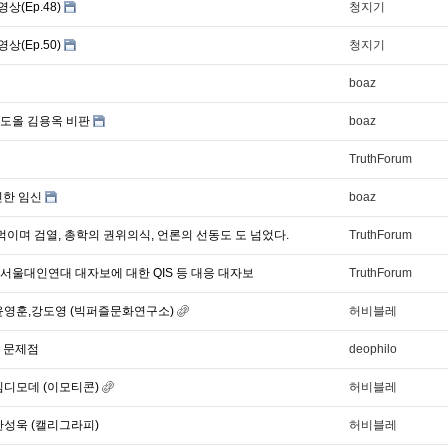
영상(Ep.48)
청지기
영상(Ep.50)
청지기
boaz
 도올 김용옥 비판
boaz
TruthForum
인한 임신
boaz
들먹이며 검열, 총학의 권위의식, 언론의 선동도 도 넘었다.
TruthForum
서울대인연대 대자보에 대한 QIS 등 대응 대자보
TruthForum
- 윤영훈,강도영 (빅퍼즐문화연구소)
허비블레
 문제점
deophilo
 김디모데 (이모티콘)
허비블레
 한성욱 (캘리그라피)
허비블레