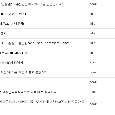
영화 '언플랜드' 사전관람 후기 “태아는 생명입니다.”
boaz
a!” (feat, 마이크 펜스)
lidia
n! (feat, 야 너두?!)
lidia
문조사
lidia
 에비 존슨이 설립한 ‘and Then There Were None'
lidia
액션(Live Action)
lidia
울대저널의 정체성
감사
 서신 "평화를 위한 지도력 요청"
boaz
boaz
규탄대회]_방통심의위는 규정 대로 심의하라
boaz
송에서 동성애 반대의견 내는 것이 징계사유라고?" 방심위 규탄대
boaz