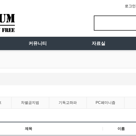
로그인
커뮤니티
자료실
프
차별금지법
기독교좌파
PC페미니즘
제목
이름