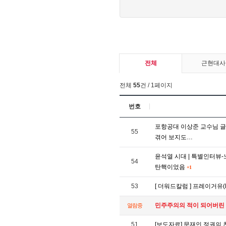
전체
근현대사
전체
55
건 / 1페이지
번호
포항공대 이상준 교수님 글 
55
겪어 보지도…
윤석열 시대 | 특별인터뷰
54
탄핵이었음
+1
53
[ 더워드칼럼 ] 프레이거유(P
민주주의의 적이 되어버린
열람중
51
[보도자료] 문재인 정권의