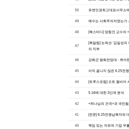
50
유엔인권최고대표사무소에
49
예수는 사회주의자였는가 서
48
[북스터디] 양동안 교수의 
[북칼럼] 논픽션 ‘김일성의
47
의 치부
46
강화군 평화전망대 - 퀴어
45
아직 끝나지 않은 6.25전쟁
44
[트루스포럼] 오토 웜비어 
43
5.18에 대한 3단계 분석
42
<하나님의 건국>과 국민
41
[전문] 6.25전쟁납북자
40
책임 있는 자유와 기업 무