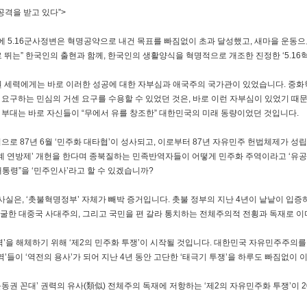
공격을 받고 있다”>
 5.16군사정변은 혁명공약으로 내건 목표를 빠짐없이 초과 달성했고, 새마을 운동으로
 뛰는” 한국인의 출현과 함께, 한국인의 생활양식을 혁명적으로 개조한 진정한 ‘5.16
집권 세력에게는 바로 이러한 성공에 대한 자부심과 애국주의 국가관이 있었습니다. 중
 요구하는 민심의 거센 요구를 수용할 수 있었던 것은, 바로 이런 자부심이 있었기 때
 부대는 바로 자신들이 “무에서 유를 창조한” 대한민국의 미래 동량이었던 것입니다.
으로 87년 6월 ‘민주화 대타협’이 성사되고, 이로부터 87년 자유민주 헌법체제가 성
 단계 연방제’ 개헌을 한다며 종북질하는 민족반역자들이 어떻게 민주화 주역이라고 ‘유
통령”을 ‘민주인사’라고 할 수 있겠습니까?
실은, ‘촛불혁명정부’ 자체가 빼박 증거입니다. 촛불 정부의 지난 4년이 낱낱이 입증
굴한 대중국 사대주의, 그리고 국민을 편 갈라 통치하는 전체주의적 전횡과 독재로 
권력’을 해체하기 위해 ‘제2의 민주화 투쟁’이 시작될 것입니다. 대한민국 자유민주주
주역’들이 ‘역전의 용사’가 되어 지난 4년 동안 고단한 ‘태극기 투쟁’을 하루도 빠짐없이
동권 꼰대’ 권력의 유사(類似) 전체주의 독재에 저항하는 ‘제2의 자유민주화 투쟁’이 2