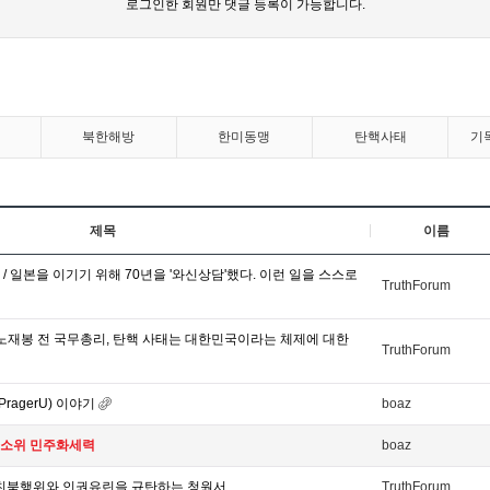
로그인한 회원만 댓글 등록이 가능합니다.
북한해방
한미동맹
탄핵사태
기
제목
이름
/ 일본을 이기기 위해 70년을 '와신상담'했다. 이런 일을 스스로
TruthForum
-노재봉 전 국무총리, 탄핵 사태는 대한민국이라는 체제에 대한
TruthForum
ragerU) 이야기
boaz
 소위 민주화세력
boaz
 친북행위와 인권유린을 규탄하는 청원서
TruthForum