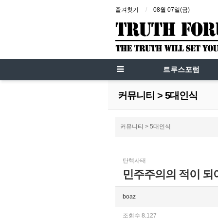
즐겨찾기
08월 07일(금)
트루스포럼
커뮤니티 > 5대인식
커뮤니티 > 5대인식
탄핵사태
민주주의의 적이 되
boaz
조회수 8,127