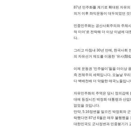
87년 민주화를 계기로 확대된 자유의
의거 이후 좌익운동이 대두되었던 것처
민중민주화는 공산사회주의와 주체사상을
적 미아’로 전락해 더 이상 이념에 
다.
그리고 마침내 30년 만에, 한국사회
의 자유선거 제도를 이용한 ‘유사(類似
이제 운동권 ‘민주팔이’들을 더이상 
즉 전체주의 세력입니다. 오늘날 우리
다 백배천배 더 악랄한 매국노들입니다
자유민주화의 주역은 당시 정의감에 
대에 등장시킨 박정희 대통령과 산업화
없었을 것입니다.
만약, 5.16정변을 일으킨 박정희와 
락했다면 87년 6월은 매우 불행했을
대한민국도 군사정변과 민중봉기가 교