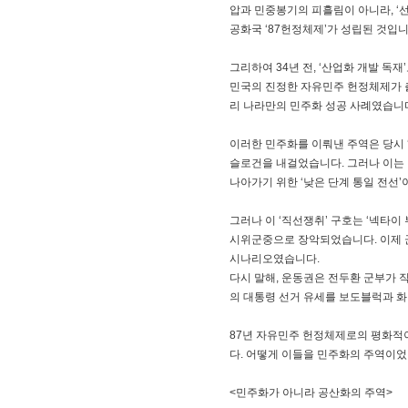
압과 민중봉기의 피흘림이 아니라, ‘선
공화국 ‘87헌정체제’가 성립된 것입니
그리하여 34년 전, ‘산업화 개발 
민국의 진정한 자유민주 헌정체제가 출
리 나라만의 민주화 성공 사례였습니
이러한 민주화를 이뤄낸 주역은 당시 
슬로건을 내걸었습니다. 그러나 이는 
나아가기 위한 ‘낮은 단계 통일 전선
그러나 이 ‘직선쟁취’ 구호는 ‘넥타이
시위군중으로 장악되었습니다. 이제 
시나리오였습니다.
다시 말해, 운동권은 전두환 군부가 
의 대통령 선거 유세를 보도블럭과 
87년 자유민주 헌정체제로의 평화적
다. 어떻게 이들을 민주화의 주역이었
<민주화가 아니라 공산화의 주역>