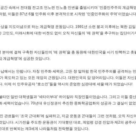
 공간 속에서 전대협 전교조 언노련 민노총 민변을 출범시키며 ‘민중민주주의 계급혁명’
럼, 이들은 87년 6월 민주화 이후 본격적으로 시작된 ‘민중민주화의 주역’이었습니다
 지도이념으로 하는 계급혁명 운동입니다. 1991년 소련 붕괴 이후에는 북한 김일성
대한 고민도, 미래사회에 대한 비젼도 없이 오직 자신들의 ‘떼 권력’을 추구하는 집단이
 전 분야에 걸쳐 구축한 자신들만의 ‘떼 권력’을 총 동원해 대한민국을 사기 탄핵하고
) 계급혁명’에 성공한 것입니다.
용납해서는 안됩니다. 자칭 민주화 세력은, 고든 창 말처럼 한국 민주주의를 공격하는 
가 목도하고 있는 모든 재앙의 근원입니다. 대한민국의 암 덩어리입니다. 이들은 자신
. 이제 이 민주유공자 “호소인”들을 역사의 준엄한 심판대에 세울 때가 되었습니다!
불타던 일반 대학생들과 ‘넥타이부대’ 하이칼라 직장인들이었습니다. 그리고 이들 중
 세력이었습니다. 70년대 유신정권이 추진한 중화학공업화의 성공과 그 결실이 없었다면
군인 관료들이 ‘조국 근대화’에 실패하고, 지금 운동권 꼰대들이 그런 것처럼, 오직 자
 것입니다. 시가전을 주도한 운동권이 기대했던 대로, 계엄령 강경 진압과 제2의 광주
대로 반복되는 제3세계 나라들처럼 전락했을 것입니다.