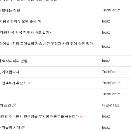
 보내는 청원
TruthForum
평 & 함께 읽으면 좋은 책
boaz
<대한민국 건국 전후사 바로 알기>
boaz
 아이들’, 전쟁 고아들의 가슴 시린 우정과 사랑 뒤에 숨은 악마
boaz
한 역사의식의 반영
boaz
, 기억합니다.
TruthForum
사망 4주기 추모식
TruthForum
+2
TruthForum
됨의 조건
대녈평세조
와 대한민국 국민의 인격권을 부인한 재판부를 규탄한다
boaz
+1
를 자들의 시대
boaz