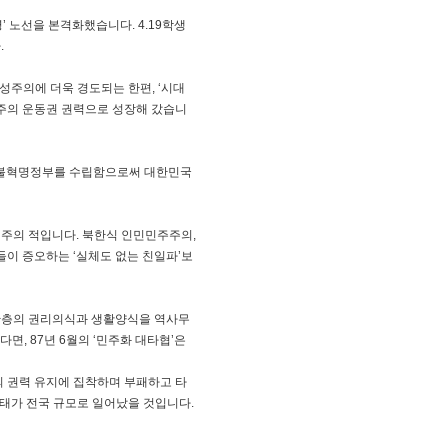
 노선을 본격화했습니다. 4.19학생
.
주의에 더욱 경도되는 한편, ‘시대
기주의 운동권 권력으로 성장해 갔습니
 촛불혁명정부를 수립함으로써 대한민국
민주의 적입니다. 북한식 인민민주주의,
들이 증오하는 ‘실체도 없는 친일파’보
산층의 권리의식과 생활양식을 역사무
, 87년 6월의 ‘민주화 대타협’은
신의 권력 유지에 집착하며 부패하고 타
사태가 전국 규모로 일어났을 것입니다.