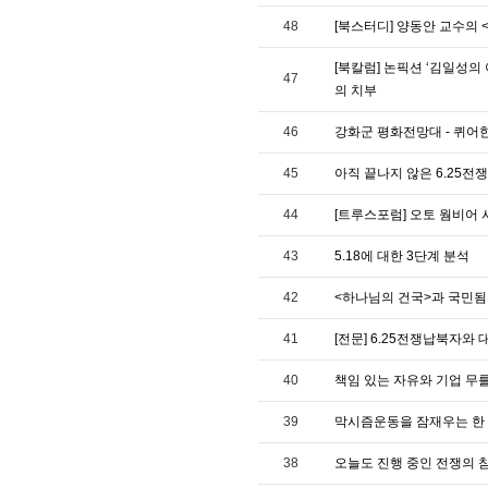
48
[북스터디] 양동안 교수의 
[북칼럼] 논픽션 ‘김일성의
47
의 치부
46
강화군 평화전망대 - 퀴어
45
아직 끝나지 않은 6.25전쟁
44
[트루스포럼] 오토 웜비어 
43
5.18에 대한 3단계 분석
42
<하나님의 건국>과 국민
41
[전문] 6.25전쟁납북자
40
책임 있는 자유와 기업 무
39
막시즘운동을 잠재우는 한 마디의
38
오늘도 진행 중인 전쟁의 