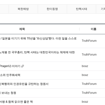
북한해방
한미동맹
탄핵사태
기
제목
이름
/ 일본을 이기기 위해 70년을 '와신상담'했다. 이런 일을 스스로
TruthForum
-노재봉 전 국무총리, 탄핵 사태는 대한민국이라는 체제에 대한
TruthForum
ragerU) 이야기
boaz
 소위 민주화세력
boaz
 친북행위와 인권유린을 규탄하는 청원서
TruthForum
 보내는 청원
TruthForum
평 & 함께 읽으면 좋은 책
boaz