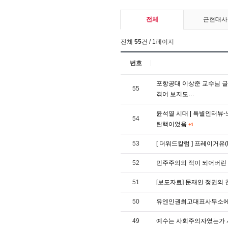
전체
근현대사
전체
55
건 / 1페이지
번호
포항공대 이상준 교수님 글 
55
겪어 보지도…
윤석열 시대 | 특별인터뷰
54
탄핵이었음
+1
53
[ 더워드칼럼 ] 프레이거유(P
52
민주주의의 적이 되어버린
51
[보도자료] 문재인 정권의
50
유엔인권최고대표사무소에
49
예수는 사회주의자였는가 서