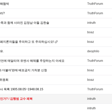
살해협박
TruthForum
라?
TruthForum
.가족과 함께 사라진 김정남 아들 김한솔
intruth
boaz
안법 폐지론자들을 주의하고 또 주의하십시오!
boaz
유.
deophilo
선언에 매달리며 유엔사 해체를 주장하는지 아세요
TruthForum
기와 더불어'판매 배포금지 가처분 신청
boaz
 위원회
boaz
록 1905.08.05~1948.08.15
TruthForum
가? / 김행범 교수 페북
intruth
intruth