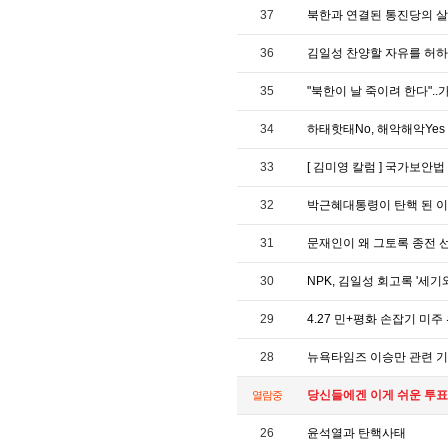
37
북한과 연결된 통진당의 
36
김일성 찬양할 자유를 허하
35
"북한이 날 죽이려 한다".
34
하태핫태No, 해악해악Yes
33
[ 김미영 칼럼 ] 국가보
32
박근혜대통령이 탄핵 된 이
31
문재인이 왜 그토록 종전 
30
NPK, 김일성 회고록 '세
29
4.27 민+평화 손잡기 미주
28
뉴욕타임즈 이승만 관련 기사 목
당신들에겐 이게 쉬운 투표인
열람중
26
윤석열과 탄핵사태