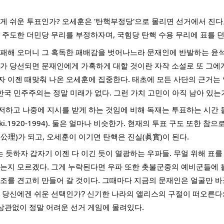
게 쉬운 투표인가? 오세훈은 '탄핵부정당'으로 몰리면 선거에서 진다
 주도한 더민당 무리를 부정하자며, 국힘당 탄핵 수용 무리에 표를 던
전패해 오더니 그 혹독한 패배감을 벗어나느라 문재인에 반발하는 윤석
가 당선되면 문재인에게 가혹하게 대할 것이란 자작 소설로 또 그에게
 이젠 때맞춰 나온 오세훈에 집중한다. 태초에 모든 사단의 근거는 
한국 민주주의는 정말 미래가 없다. 그런 가치 고민이 아직 남아 있는가
하고 나중에 지시를 받게 하는 것임에 비해 독재는 투표하는 시간 
wski.1920-1994). 둘은 얼마나 비슷한가. 현재의 투표 구도 또한 참
公理)가 되고, 오세훈이 이기면 탄핵은 진실(眞實)이 된다. 
듯하자 갑자기 이젠 다 이긴 듯이 열광하는 우파들. 무얼 위해 표를
는지 모르겠다. 그게 누락된다면 우파 또한 촛불군중의 예비군들에 불
조를 견고히 만들어 갈 것이다. 그때마다 지금의 문재인은 얼굴만 바꾼 
 당신에겐 쉬운 선택인가? 신기한 나라의 앨리스의 구절이 떠오른다: “
 상관없이 정말 어려운 선거 게임에 몰려있다.