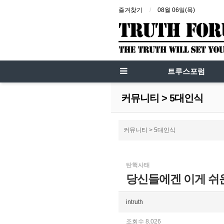
즐겨찾기
08월 06일(목)
트루스포럼
커뮤니티 > 5대인식
커뮤니티 > 5대인식
탄핵사태
당신들에겐 이게 쉬운
intruth
조회수 8,026