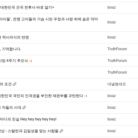
<대한민국 건국 전후사 바로 알기>
boaz
 아이들’, 전쟁 고아들의 가슴 시린 우정과 사랑 뒤에 숨은 악마
boaz
한 역사의식의 반영
boaz
, 기억합니다.
TruthForum
사망 4주기 추모식
TruthForum
+2
TruthForum
됨의 조건
대녈평세조
와 대한민국 국민의 인격권을 부인한 재판부를 규탄한다
boaz
+1
를 자들의 시대
boaz
 진실 Hey hey hey hey hey!
boaz
참상 - 스탈린과 김일성을 덮는 사람들
boaz