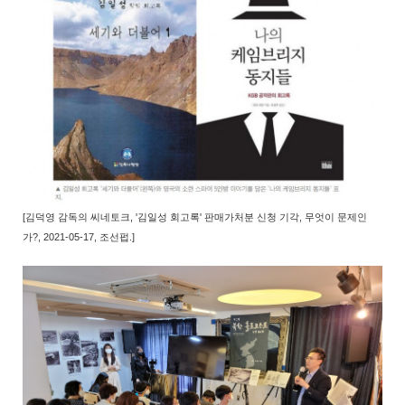
[
김덕영 감독의 씨네토크,
'김일성 회고록' 판매가처분 신청 기각, 무엇이 문제인
가?
,
2021-05-17, 조선펍.
]