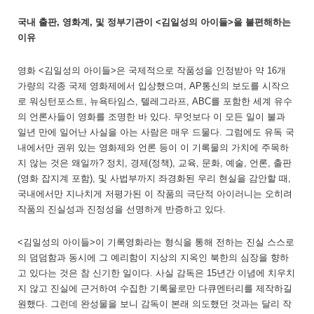
국내 출판, 영화계, 및 정부기관이 <김일성의 아이들>을 불편해하는
이유
영화 <김일성의 아이들>은 국제적으로 작품성을 인정받아 약 16개
가량의 각종 국제 영화제에서 입상했으며, AP통신의 보도를 시작으
로 워싱턴포스트, 뉴욕타임스, 텔레그라프, ABC를 포함한 세계 유수
의 언론사들이 영화를 조명한 바 있다. 무엇보다 이 모든 일이 불과
일년 만에 일어난 사실을 아는 사람은 매우 드물다. 그럼에도 유독 국
내에서만 권위 있는 영화제와 언론 등이 이 기록물의 가치에 주목하
지 않는 것은 왜일까? 정치, 경제(정책), 교육, 문화, 예술, 언론, 출판
(영화 잡지계 포함), 및 사법부까지 좌경화된 우리 현실을 감안할 때,
국내에서만 지나치게 저평가된 이 작품의 극단적 아이러니는 오히려
작품의 진실성과 진정성을 선명하게 반증하고 있다.
<김일성의 아이들>이 기록영화라는 형식을 통해 전하는 진실 스스로
의 덤덤함과 동시에 그 예리함이 지상의 지옥인 북한의 심장을 향하
고 있다는 것은 참 신기한 일이다. 사실 감독은 15년간 이념에 치우치
지 않고 진실에 근거하여 수집한 기록물로만 다큐멘터리를 제작하길
원했다. 그런데 완성물을 보니 감독이 본래 의도했던 것과는 달리 작