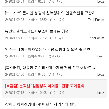
2021.09.04
조회수
8131
6 -
0
boaz
[보도자료] 문재인 정권의 친북행위와 인권유린을 규탄하…
2021.09.03
조회수
13350
4 -
0
TruthForum
유엔인권최고대표사무소에 보내는 청원
2021.08.12
조회수
17562
0 -
0
TruthForum
예수는 사회주의자였는가 서평 & 함께 읽으면 좋은 책
2021.07.31
조회수
9660
4 -
0
boaz
[북스터디] 양동안 교수의 <대한민국 건국 전후사 바로…
2021.07.30
조회수
9468
4 -
0
boaz
[북칼럼] 논픽션 ‘김일성의 아이들’, 전쟁 고아들의 …
2021.07.13
조회수
10498
2 -
0
boaz
강화군 평화전망대 - 퀴어한 역사의식의 반영