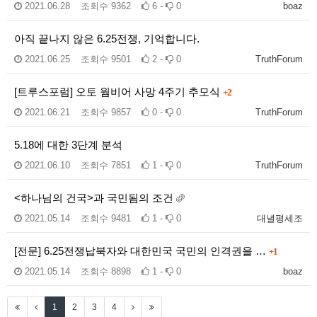
2021.06.28
조회수
9362
6 -
0
boaz
아직 끝나지 않은 6.25전쟁, 기억합니다.
2021.06.25
조회수
9501
2 -
0
TruthForum
[트루스포럼] 오토 웜비어 사망 4주기 추모식
+2
2021.06.21
조회수
9857
0 -
0
TruthForum
5.18에 대한 3단계 분석
2021.06.10
조회수
7851
1 -
0
TruthForum
<하나님의 건국>과 국민됨의 조건
2021.05.14
조회수
9481
1 -
0
대녈평세조
[전문] 6.25전쟁납북자와 대한민국 국민의 인격권을 …
+1
2021.05.14
조회수
8898
1 -
0
boaz
1
2
3
4