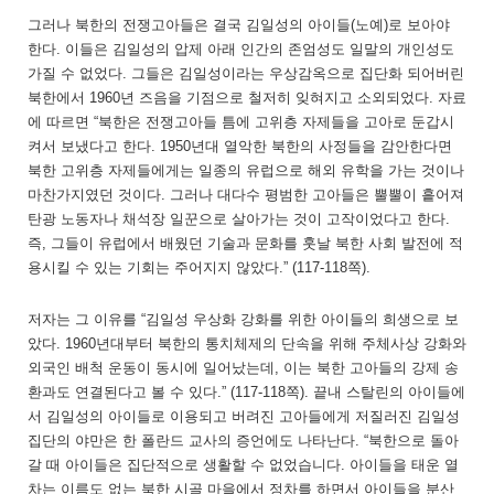
그러나 북한의 전쟁고아들은 결국 김일성의 아이들(노예)로 보아야
한다. 이들은 김일성의 압제 아래 인간의 존엄성도 일말의 개인성도
가질 수 없었다. 그들은 김일성이라는 우상감옥으로 집단화 되어버린
북한에서 1960년 즈음을 기점으로 철저히 잊혀지고 소외되었다. 자료
에 따르면 “북한은 전쟁고아들 틈에 고위층 자제들을 고아로 둔갑시
켜서 보냈다고 한다. 1950년대 열악한 북한의 사정들을 감안한다면
북한 고위층 자제들에게는 일종의 유럽으로 해외 유학을 가는 것이나
마찬가지였던 것이다. 그러나 대다수 평범한 고아들은 뿔뿔이 흩어져
탄광 노동자나 채석장 일꾼으로 살아가는 것이 고작이었다고 한다.
즉, 그들이 유럽에서 배웠던 기술과 문화를 훗날 북한 사회 발전에 적
용시킬 수 있는 기회는 주어지지 않았다.” (117-118쪽).
저자는 그 이유를 “김일성 우상화 강화를 위한 아이들의 희생으로 보
았다. 1960년대부터 북한의 통치체제의 단속을 위해 주체사상 강화와
외국인 배척 운동이 동시에 일어났는데, 이는 북한 고아들의 강제 송
환과도 연결된다고 볼 수 있다.” (117-118쪽). 끝내 스탈린의 아이들에
서 김일성의 아이들로 이용되고 버려진 고아들에게 저질러진 김일성
집단의 야만은 한 폴란드 교사의 증언에도 나타난다. “북한으로 돌아
갈 때 아이들은 집단적으로 생활할 수 없었습니다. 아이들을 태운 열
차는 이름도 없는 북한 시골 마을에서 정차를 하면서 아이들을 분산