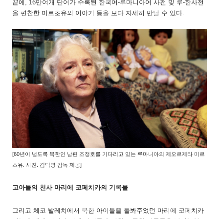
끝에, 16만여개 단어가 수록된 한국어-루마니아어 사전 및 루-한사전
을 편찬한 미르초유의 이야기 등을 보다 자세히 만날 수 있다.
[
60년이 넘도록 북한인 남편 조정호를 기다리고 있는 루마니아의
제오르제타 미르
초유
. 사진:
김덕영 감독 제공]
고아들의 천사 마리에 코페치카의 기록물
그리고 체코 발레치에서 북한 아이들을 돌봐주었던 마리에 코페치카