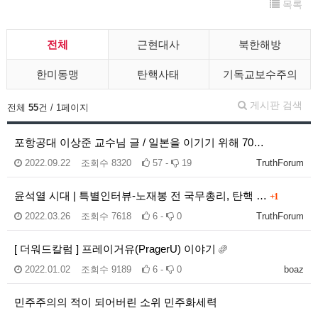
목록
전체
근현대사
북한해방
한미동맹
탄핵사태
기독교보수주의
게시판 검색
전체
55
건 / 1페이지
포항공대 이상준 교수님 글 / 일본을 이기기 위해 70…
2022.09.22
조회수
8320
57 -
19
TruthForum
윤석열 시대 | 특별인터뷰-노재봉 전 국무총리, 탄핵 …
+1
2022.03.26
조회수
7618
6 -
0
TruthForum
[ 더워드칼럼 ] 프레이거유(PragerU) 이야기
2022.01.02
조회수
9189
6 -
0
boaz
민주주의의 적이 되어버린 소위 민주화세력