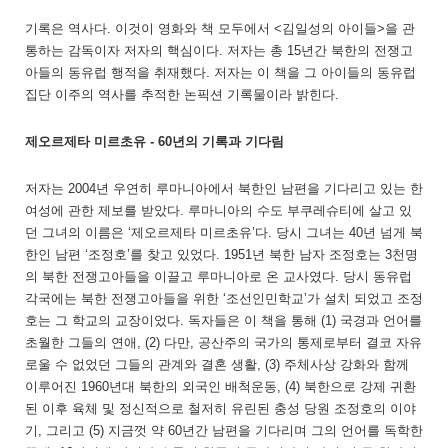
기록은 역사다. 이것이 영화와 책 모두에서 <김일성의 아이들>을 관
통하는 감독이자 저자의 핵심이다. 저자는 총 15년간 북한의 전쟁고
아들의 동유럽 행적을 취재했다. 저자는 이 책을 그 아이들의 동유럽
집단 이주의 역사를 추적한 논픽션 기록물이라 밝힌다.
제오르제타 미르초유 - 60년의 기록과 기다림
저자는 2004년 우연히 루마니아에서 북한인 남편을 기다리고 있는 한
여성에 관한 제보를 받았다. 루마니아의 수도 부쿠레슈티에 살고 있
던 그녀의 이름은 ‘제오르제타 미르초유’다. 당시 그녀는 40년 넘게 북
한인 남편 ‘조정호’를 찾고 있었다. 1951년 북한 남자 조정호는 3천명
의 북한 전쟁고아들을 이끌고 루마니아로 온 교사였다. 당시 동유럽
각국에는 북한 전쟁고아들을 위한 ‘조선인민학교’가 설치 되었고 조정
호는 그 학교의 교장이었다. 독자들은 이 책을 통해 (1) 국경과 언어를
초월한 그들의 연애, (2) 다만, 공산주의 국가의 통제로부터 결코 자유
로울 수 없었던 그들의 관계와 결혼 생활, (3) 주체사상 강화와 함께
이루어진 1960년대 북한의 외국인 배척운동, (4) 북한으로 강제 귀환
된 이후 육체 및 정신적으로 철저히 유린된 충성 당원 조정호의 이야
기, 그리고 (5) 지금껏 약 60년간 남편을 기다리며 그의 언어를 독학한