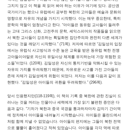
그치지 않고 이 책을 꼭 읽어 봐야 하는 이유가 여기에 있다. 공산권
국가이기는 했으나 유럽에서 공부한 북한의 고아들은 예술과 문화의
영향으로 자유의 개념을 가지기 시작했다. 이는 매우 중요한데, 특히
문학의 역할이 엄청났다고 한다. “아이들은 동유럽 교사들이 들려주
는 고대 그리스 신화, 고전주의 문학, 셰익스피어의 작품들을 읽으면
서 북한 교사들이 강조하는 획일화된 집단주의와 완전히 다른 세계가
있다는 것을 깨닫기 시작했다.” (71쪽). 저자에 따르면 “김일성의 입장
에서는 유럽식 사고방식과 수준 높은 교육을 받은 동유럽 북한 전쟁
고아들이야말로 자신의 유일사상 체계를 유지하는데 가장 위험한 요
소들”이었다. (120쪽). 김일성은 자신의 통치기반을 약화시킬 수 있는
자유의 가치를 두려워했기 때문에, 자유로운 사고를 가진 고아들의
존재 자체가 김일성에게 위협이 되었다. 저자는 이를 다음과 같이 표
현했다. “김일성은 아이들의 귀환을 두려워했다.” (296쪽).
앞서 인용했지만(118-119쪽), 이 책의 기록 중 북한에 관한 진실이 드
러나는 것을 꺼리는 인물이나 세력에게 가장 읽기 불편한 증언은 다
음과 같다. “기차가 북한과 중국 국경을 통과하자마자 갑자기 간이역
에 정차해서 아이들을 내려놓기 시작했습니다. 아이들은 폴란드에서
처럼 함께 지낼 수 없었습니다. 아이들의 편지에는 그들이 북한 전역
으로 뿔뿔이 흩어졌다고 적혀 있었습니다. 아이들을 각각 역에 따로