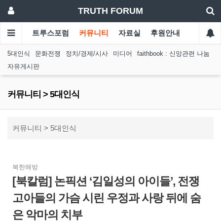
TRUTH FORUM
트루스포럼
커뮤니티
자료실
후원안내
5대인식
문화전쟁
정치/경제/시사
미디어
faithbook : 신앙관련 나눔
자유게시판
커뮤니티 > 5대인식
커뮤니티 > 5대인식
북한해방
[북칼럼] 논픽션 ‘김일성의 아이들’, 전쟁
고아들의 가슴 시린 우정과 사랑 뒤에 숨
은 악마의 치부