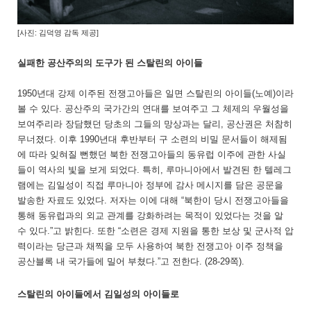
[사진: 김덕영 감독 제공]
실패한 공산주의의 도구가 된 스탈린의 아이들
1950년대 강제 이주된 전쟁고아들은 일면 스탈린의 아이들(노예)이라
볼 수 있다. 공산주의 국가간의 연대를 보여주고 그 체제의 우월성을
보여주리라 장담했던 당초의 그들의 망상과는 달리, 공산권은 처참히
무너졌다. 이후 1990년대 후반부터 구 소련의 비밀 문서들이 해제됨
에 따라 잊혀질 뻔했던 북한 전쟁고아들의 동유럽 이주에 관한 사실
들이 역사의 빛을 보게 되었다. 특히, 루마니아에서 발견된 한 텔레그
램에는 김일성이 직접 루마니아 정부에 감사 메시지를 담은 공문을
발송한 자료도 있었다. 저자는 이에 대해 “북한이 당시 전쟁고아들을
통해 동유럽과의 외교 관계를 강화하려는 목적이 있었다는 것을 알
수 있다.”고 밝힌다. 또한 “소련은 경제 지원을 통한 보상 및 군사적 압
력이라는 당근과 채찍을 모두 사용하여 북한 전쟁고아 이주 정책을
공산블록 내 국가들에 밀어 부쳤다.”고 전한다. (28-29쪽).
스탈린의 아이들에서 김일성의 아이들로