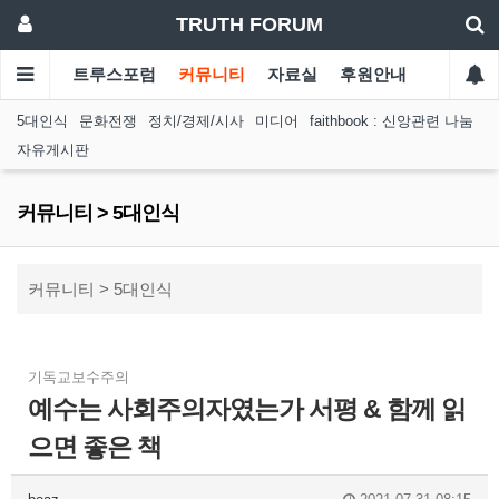
TRUTH FORUM
트루스포럼
커뮤니티
자료실
후원안내
5대인식
문화전쟁
정치/경제/시사
미디어
faithbook : 신앙관련 나눔
자유게시판
커뮤니티 > 5대인식
커뮤니티 > 5대인식
기독교보수주의
예수는 사회주의자였는가 서평 & 함께 읽
으면 좋은 책