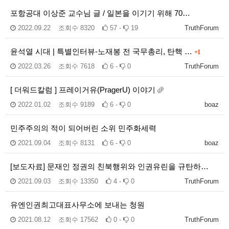
포항공대 이상준 교수님 글 / 일본을 이기기 위해 70…
2022.09.22
조회수
8320
57 -
19
TruthForum
윤석열 시대 | 특별인터뷰-노재봉 전 국무총리, 탄핵 …
+1
2022.03.26
조회수
7618
6 -
0
TruthForum
[ 더워드칼럼 ] 프레이거유(PragerU) 이야기
2022.01.02
조회수
9189
6 -
0
boaz
민주주의의 적이 되어버린 소위 민주화세력
2021.09.04
조회수
8131
6 -
0
boaz
[보도자료] 문재인 정권의 친북행위와 인권유린을 규탄하…
2021.09.03
조회수
13350
4 -
0
TruthForum
유엔인권최고대표사무소에 보내는 청원
2021.08.12
조회수
17562
0 -
0
TruthForum