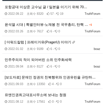
포항공대 이상준 교수님 글 / 일본을 이기기 위해 70…
2022.09.22
조회수
8320
57 -
19
TruthForum
윤석열 시대 | 특별인터뷰-노재봉 전 국무총리, 탄핵 …
+1
2022.03.26
조회수
7617
6 -
0
TruthForum
[ 더워드칼럼 ] 프레이거유(PragerU) 이야기
2022.01.02
조회수
9189
6 -
0
boaz
민주주의의 적이 되어버린 소위 민주화세력
2021.09.04
조회수
8127
6 -
0
boaz
[보도자료] 문재인 정권의 친북행위와 인권유린을 규탄하…
2021.09.03
조회수
13350
4 -
0
TruthForum
유엔인권최고대표사무소에 보내는 청원
2021.08.12
조회수
17561
0 -
0
TruthForum