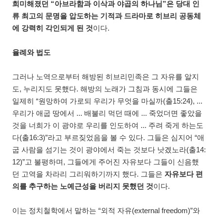
희미해졌던 “아브라함과 이삭과 야곱의 하나님”은 당대 인
류 최고의 문명을 압도하는 기적과 드라마로 히브리 공동체
에 강력히 각인되게 된 것
이다.
율례와 법도
그러나 노역으로부터 해방된 히브리민족은 그 자유를 알지
도, 누리지도 못했다. 해방의 노래가 그침과 동시에 그들은
일제히 “원망하여 가로되 우리가 무엇을 마실까(출15:24), ...
우리가 애굽 땅에서 ... 배불리 먹던 때에 ... 죽었더면 좋았을
것을 너희가 이 광야로 우리를 인도하여 ... 주려 죽게 하는도
다(출16:3)”라고 부르짖었음을 볼 수 있다. 그들은 심지어 “애
굽 사람을 섬기는 것이 광야에서 죽는 것보다 낫겠노라(출14:
12)”고 불평하며, 그들에게 주어진 자유보다 그들이 신음했
던 고역을 차라리 그리워하기까지 했다. 그들은
자유보다 편
의를 추구하는 노예근성을 버리지 못했던 것
이다.
이는 정치철학에서 말하는 “외적 자유(external freedom)”와