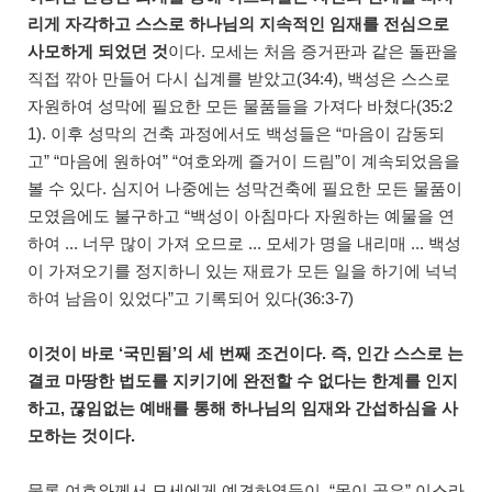
리게 자각하고 스스로 하나님의 지속적인 임재를 전심으로
사모하게 되었던 것
이다. 모세는 처음 증거판과 같은 돌판을
직접 깎아 만들어 다시 십계를 받았고(34:4), 백성은 스스로
자원하여 성막에 필요한 모든 물품들을 가져다 바쳤다(35:2
1). 이후 성막의 건축 과정에서도 백성들은 “마음이 감동되
고” “마음에 원하여” “여호와께 즐거이 드림”이 계속되었음을
볼 수 있다. 심지어 나중에는 성막건축에 필요한 모든 물품이
모였음에도 불구하고 “백성이 아침마다 자원하는 예물을 연
하여 ... 너무 많이 가져 오므로 ... 모세가 명을 내리매 ... 백성
이 가져오기를 정지하니 있는 재료가 모든 일을 하기에 넉넉
하여 남음이 있었다”고 기록되어 있다(36:3-7)
이것이 바로 ‘국민됨’의 세 번째 조건이다. 즉, 인간 스스로 는
결코 마땅한 법도를 지키기에 완전할 수 없다는 한계를 인지
하고, 끊임없는 예배를 통해 하나님의 임재와 간섭하심을 사
모하는 것이다.
물론 여호와께서 모세에게 예견하였듯이, “목이 곧은” 이스라