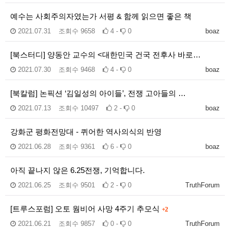
예수는 사회주의자였는가 서평 & 함께 읽으면 좋은 책
2021.07.31
조회수
9658
4 -
0
boaz
[북스터디] 양동안 교수의 <대한민국 건국 전후사 바로…
2021.07.30
조회수
9468
4 -
0
boaz
[북칼럼] 논픽션 ‘김일성의 아이들’, 전쟁 고아들의 …
2021.07.13
조회수
10497
2 -
0
boaz
강화군 평화전망대 - 퀴어한 역사의식의 반영
2021.06.28
조회수
9361
6 -
0
boaz
아직 끝나지 않은 6.25전쟁, 기억합니다.
2021.06.25
조회수
9501
2 -
0
TruthForum
[트루스포럼] 오토 웜비어 사망 4주기 추모식
+2
2021.06.21
조회수
9857
0 -
0
TruthForum