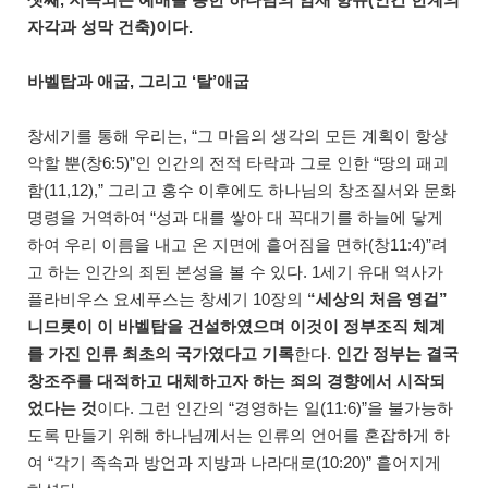
자각과 성막 건축)이다.
바벨탑과 애굽, 그리고 ‘탈’애굽
창세기를 통해 우리는, “그 마음의 생각의 모든 계획이 항상
악할 뿐(창6:5)”인 인간의 전적 타락과 그로 인한 “땅의 패괴
함(11,12),” 그리고 홍수 이후에도 하나님의 창조질서와 문화
명령을 거역하여 “성과 대를 쌓아 대 꼭대기를 하늘에 닿게
하여 우리 이름을 내고 온 지면에 흩어짐을 면하(창11:4)”려
고 하는 인간의 죄된 본성을 볼 수 있다. 1세기 유대 역사가
플라비우스 요세푸스는 창세기 10장의
“세상의 처음 영걸”
니므롯이 이 바벨탑을 건설하였으며 이것이 정부조직 체계
를 가진 인류 최초의 국가였다고 기록
한다.
인간 정부는 결국
창조주를 대적하고 대체하고자 하는 죄의 경향에서 시작되
었다는 것
이다. 그런 인간의 “경영하는 일(11:6)”을 불가능하
도록 만들기 위해 하나님께서는 인류의 언어를 혼잡하게 하
여 “각기 족속과 방언과 지방과 나라대로(10:20)” 흩어지게