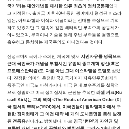
국가’라는 대안개념을 제시한 인류 최초의 정치공동체
였다
고 지적한다. 출애굽 이후 40년 동안 광야에서 형성된 이스라
엘은, 아브라함과 이삭과 야곱이라는 선대를 조상으로 기억
하고 있었지만 그 혈족에 갇힌 배타적인 부족주의 공동체가
아니었으며, 무력이나 기술을 통해 주변 부족들을 철권으로
흡수하고 통치하는 제국주의도 아니었다는 것이다.
신성로마제국이나 스페인 제국에 맞서
시민자유를 명목으로
근대 국민국가 개념을 부활시킨 유럽의 종교개혁 정신(혹은
프로테스탄티즘)도, 다름 아닌 고대 이스라엘을 모델로
삼았
다. 진정한 의미의 온전한 국민국가이자 자유민주공화제의
종주국인 미국도 마찬가지다. 미국 현대 보수주의를 철학적
으로 정립하고 미국 정치질서의 근원을 추적한
러셀 커크(Ru
ssell Kirk)는 그의 역작 <The Roots of American Order (미
국 질서의 뿌리)>(1974)에서, 미국인들이 필라델피아에서 구
현한 정치형태가 그 이전 대략 네 개의 도시문명을 통해 발전
된 전통유산
이라고 밝혀냈다. 바로
영국 ‘런던’의 자연권 및
보통법 개념, ‘로마’의 공화제와 법치전통, 그리스 ‘아테네’의