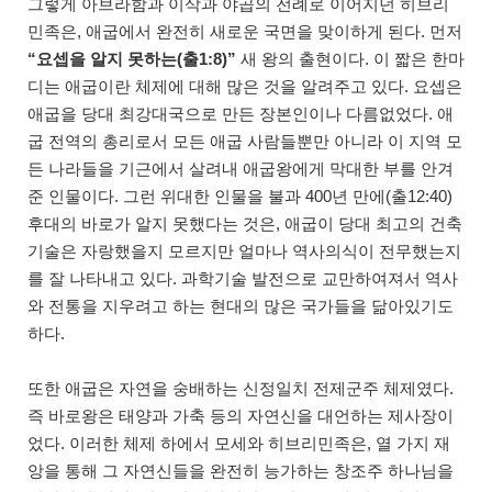
그렇게 아브라함과 이삭과 야곱의 전례로 이어지던 히브리
민족은, 애굽에서 완전히 새로운 국면을 맞이하게 된다. 먼저
“요셉을 알지 못하는(출1:8)”
새 왕의 출현이다. 이 짧은 한마
디는 애굽이란 체제에 대해 많은 것을 알려주고 있다. 요셉은
애굽을 당대 최강대국으로 만든 장본인이나 다름없었다. 애
굽 전역의 총리로서 모든 애굽 사람들뿐만 아니라 이 지역 모
든 나라들을 기근에서 살려내 애굽왕에게 막대한 부를 안겨
준 인물이다. 그런 위대한 인물을 불과 400년 만에(출12:40)
후대의 바로가 알지 못했다는 것은, 애굽이 당대 최고의 건축
기술은 자랑했을지 모르지만 얼마나 역사의식이 전무했는지
를 잘 나타내고 있다. 과학기술 발전으로 교만하여져서 역사
와 전통을 지우려고 하는 현대의 많은 국가들을 닮아있기도
하다.
또한 애굽은 자연을 숭배하는 신정일치 전제군주 체제였다.
즉 바로왕은 태양과 가축 등의 자연신을 대언하는 제사장이
었다. 이러한 체제 하에서 모세와 히브리민족은, 열 가지 재
앙을 통해 그 자연신들을 완전히 능가하는 창조주 하나님을