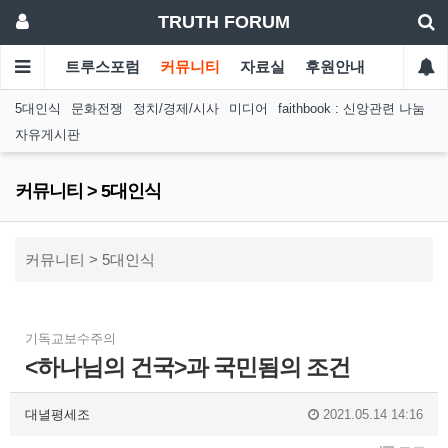
TRUTH FORUM
트루스포럼
커뮤니티
자료실
후원안내
5대인식
문화전쟁
정치/경제/시사
미디어
faithbook : 신앙관련 나눔
자유게시판
커뮤니티 > 5대인식
커뮤니티 > 5대인식
기독교보수주의
<하나님의 건국>과 국민됨의 조건
대녈평세조
2021.05.14 14:16