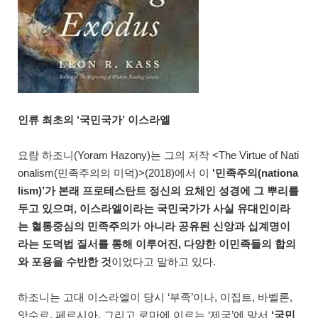
인류 최초의 ‘국민국가’ 이스라엘
요람 하조니(Yoram Hazony)는 그의 저작 <The Virtue of Nati
onalism(민족주의의 미덕)>(2018)에서 이
'민족주의(nationa
lism)’가 본래 프로테스탄트 정신의 요체인 성경에 그 뿌리를
두고 있으며, 이스라엘이라는 국민국가가 사실 유대인이라
는 혈통중심의 민족주의가 아니라 공유된 신앙과 십계명이
라는 도덕법 질서를 통해 이루어진, 다양한 이민족들의 합의
와 포용을 수반한 것
이었다고 말하고 있다.
하조니는 고대 이스라엘이 당시 ‘부족’이나, 이집트, 바벨론,
앗수르, 페르시아, 그리고 로마에 이르는 ‘제국’에 맞서
‘국민