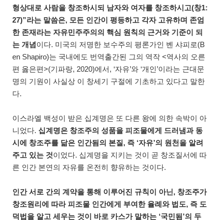
형상대로 사람을 창조하시되 남자와 여자를 창조하시고(창1:
27)”라는 말씀은, 모든 인간이 평등하고 각자 고유하며 존엄
한 존재라는 자유민주주의의 핵심 원칙의 근거와 기준이 되
는 개념
이다. 미국의 저명한 보수주의 평론가인 벤 샤피로(B
en Shapiro)는 국내에도 번역출간된 그의 역작 <역사의 오른
편 옳은편>(기파랑, 2020)에서, ‘자유’와 ‘개인’이라는 근대문
명의 기원이 사실상 이 창세기 구절에 기초하고 있다고 말한
다.
이스라엘 백성이 받은 십계명은 또 다른 왕에 의한 속박이 아
니었다.
십계명은 창조주의 성품을 피조물에게 드러냄과 동
시에 창조주를 닮은 인간됨의 본질, 즉 ‘자유’의 원천을 알려
주고 있는 것
이었다. 십계명을 지키는 것이 곧 창조질서에 따
른 인간 본연의 자유를 온전히 향유하는 것이다.
인간 서로 간의 계약을 통해 이루어진 규칙이 아닌, 창조주가
창조원리에 따라 피조물 인간에게 부여한 율례와 법도, 즉 도
덕법을 알고 세우는 것이 바로 카스가 말하는 ‘국민됨’의 두