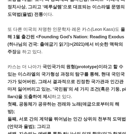
정치사상, 그리고 ‘예루살렘’으로 대표되는 이스라엘 문명의
도덕법(율법) 전통
이다.
또 다른 미국의 저명한 인문학자 레온 카스(Leon Kass)도
올
해 1월 출간된 <Founding God’s Nation: Reading Exodus
(하나님의 건국: 출애굽기 읽기)>(2021)에서 비슷한 맥락의
주장
을 하고 있다.
카스는 더 나아가
국민국가의 원형(prototype)이라고 할 수
있는 이스라엘의 국가형성 과정의 탐구를 통해, 현대 국민국
가가 잊어버린, 그래서 결과적으로 진정한 국가관과 인간관
마저 잃어버리고 있는, ‘국민됨’의 세 가지 조건(혹은 기둥, pi
llars)을 도출하여 제시
하고 있다.
첫째, 공동체가 공유하는 전래와 노래(애굽으로부터의 해
방);
둘째, 서로 간의 계약을 뛰어넘는 인간 상위의 천부적 도덕법
(언약과 율법); 그리고
셋째, 지속되는 예배를 통한 하나님의 임재 향유(인간 한계의