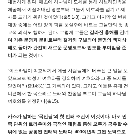
체험하게 된다. 애초에 하나님이 모세를 통해 히브리민족을
애굽에서 이끌어내신 명분부터 그들이 여호와를 섬기고 제
사를 드리기 위한 것이었다(출5:1-3). 그리고 마지막 열 번째
재앙 중에는 어린 양의 피를 문설주에 바르는 그들만의 첫 종
교적 의식도 행하게 된다. 그렇게 그들은
갈라진 홍해를 건너
며 기존 문명과 문화로부터 철저히 구별되어 문명의 백지상
태로 돌아가 완전히 새로운 문명코드와 법도를 부여받을 준
비가 되는 것
이다.
“이스라엘이 여호와께서 애굽 사람들에게 베푸신 큰 일을 보
았으므로 백성이 여호와를 경외하며 여호와와 그 종 모세를
믿었더라(출14:31)”고 기록되어 있다. 그리고 이들은 홍해 건
너편에서 한 목소리로 노래와 찬송을 부르며 그들의 하나님
여호와를 인정한다(출15).
카스가 말하는 ‘국민됨’의 첫 번째 조건이 이것이다. 바로 민
족 단위의 트라우마와 극적인 체험을 통해 모두가 공유할 수
밖에 없는 공통된 전래와 노래다. 400여년의 고된 노역으로