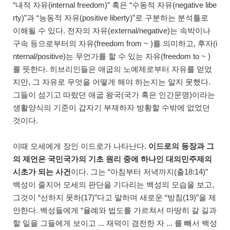
“내적 자유(internal freedom)” 혹은 “수동적 자유(negative libe
rty)”과 “능동적 자유(positive liberty)”로 구분하는 분석틀로
이해될 수 있다. 전자의 자유(external/negative)는 속박이나
구속 등으로부터의 자유(freedom from ~ )를 의미하고, 후자(i
nternal/positive)는 무언가를 할 수 있는 자유(freedom to ~ )
를 뜻한다. 히브리인들은 애굽의 노예제로부터 자유를 얻었
지만, 그 자유로 무엇을 어떻게 해야 하는지는 알지 못했다.
그들이 섬기고 따랐던 애굽 왕국(국가 혹은 인간문명)이라는
생활양식의 기준이 갑자기 부재하자 방황할 수밖에 없었던
것이다.
이때 모세에게 장인 이드로가 나타난다.
이드로의 등장과 그
의 제언은 국민국가의 기초 원리 중에 하나인 대의민주제의
시초가 되는 사건
이다. 그는 “아침부터 저녁까지(출18:14)”
백성이 줄지어 모세의 판단을 기다리는 백성의 모습을 보고,
그것이 “선하지 못하(17)”다고 말하며 새로운 “방침(19)”을 제
안한다. 백성들에게 “율례와 법도를 가르쳐서 마땅히 갈 길과
할 일을 그들에게 보이고 ... 재덕이 겸전한 자 ... 를 빼서 백성