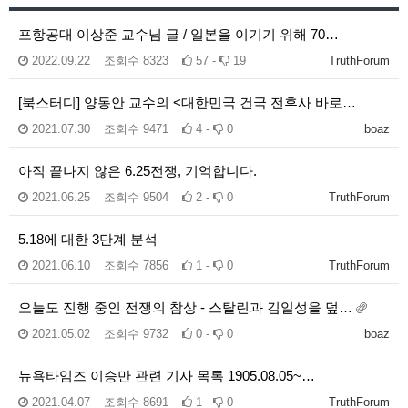
포항공대 이상준 교수님 글 / 일본을 이기기 위해 70…
2022.09.22
조회수
8323
57 -
19
TruthForum
[북스터디] 양동안 교수의 <대한민국 건국 전후사 바로…
2021.07.30
조회수
9471
4 -
0
boaz
아직 끝나지 않은 6.25전쟁, 기억합니다.
2021.06.25
조회수
9504
2 -
0
TruthForum
5.18에 대한 3단계 분석
2021.06.10
조회수
7856
1 -
0
TruthForum
오늘도 진행 중인 전쟁의 참상 - 스탈린과 김일성을 덮…
2021.05.02
조회수
9732
0 -
0
boaz
뉴욕타임즈 이승만 관련 기사 목록 1905.08.05~…
2021.04.07
조회수
8691
1 -
0
TruthForum