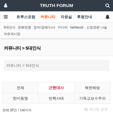
TRUTH FORUM
트루스포럼
커뮤니티
자료실
후원안내
5대인식
문화전쟁
정치/경제/시사
미디어
faithbook : 신앙관련 나눔
자유게시판
커뮤니티 > 5대인식
커뮤니티 > 5대인식
전체
근현대사
북한해방
한미동맹
탄핵사태
기독교보수주의
게시판 검색
전체
17
건 / 1페이지