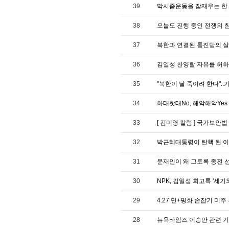
39
막시즘운동을 잠재우는 한 마디의
38
오늘도 진행 중인 전쟁의 
37
북한과 연결된 통진당의 
36
김일성 찬양할 자유를 허하
35
"북한이 날 죽이려 한다".
34
하태핫태No, 해악해악Yes
33
[ 김미영 칼럼 ] 국가보
32
박근혜대통령이 탄핵 된 이
31
문재인이 왜 그토록 종전 
30
NPK, 김일성 회고록 '세
29
4.27 민+평화 손잡기 미주
28
뉴욕타임즈 이승만 관련 기사 목