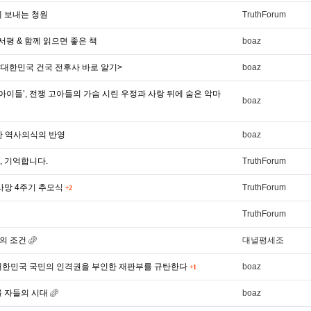
 보내는 청원
TruthForum
평 & 함께 읽으면 좋은 책
boaz
<대한민국 건국 전후사 바로 알기>
boaz
 아이들’, 전쟁 고아들의 가슴 시린 우정과 사랑 뒤에 숨은 악마
boaz
한 역사의식의 반영
boaz
, 기억합니다.
TruthForum
사망 4주기 추모식
TruthForum
+2
TruthForum
됨의 조건
대녈평세조
와 대한민국 국민의 인격권을 부인한 재판부를 규탄한다
boaz
+1
를 자들의 시대
boaz