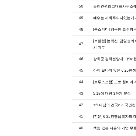
50
유엔인권최고대표사무소에
49
예수는 사회주의자였는가 서
48
[북스터디] 양동안 교수의 
[북칼럼] 논픽션 ‘김일성의
47
의 치부
46
강화군 평화전망대 - 퀴어
45
아직 끝나지 않은 6.25전쟁
44
[트루스포럼] 오토 웜비어 
43
5.18에 대한 3단계 분석
42
<하나님의 건국>과 국민
41
[전문] 6.25전쟁납북자
40
책임 있는 자유와 기업 무