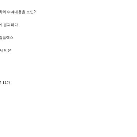
학위 수여내용을 보면?
에 불과하다.
력컴플렉스
서 받은
11개,