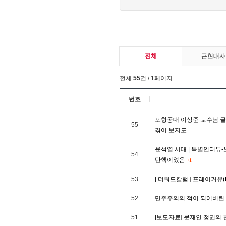
전체
근현대사
전체
55
건 / 1페이지
번호
포항공대 이상준 교수님 글 
55
겪어 보지도…
윤석열 시대 | 특별인터뷰
54
탄핵이었음
+1
53
[ 더워드칼럼 ] 프레이거유(P
52
민주주의의 적이 되어버린
51
[보도자료] 문재인 정권의