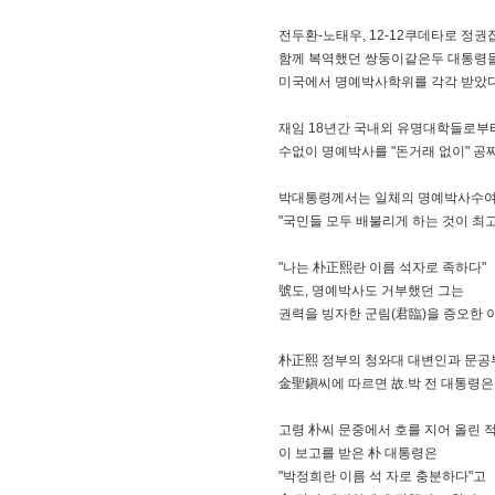
전두환-노태우, 12-12쿠데타로 정권
함께 복역했던 쌍둥이같은두 대통령
미국에서 명예박사학위를 각각 받았다
재임 18년간 국내외 유명대학들로부
수없이 명예박사를 "돈거래 없이" 
박대통령께서는 일체의 명예박사수여 
"국민들 모두 배불리게 하는 것이 최
"나는 朴正熙란 이름 석자로 족하다"
號도, 명예박사도 거부했던 그는
권력을 빙자한 군림(君臨)을 증오한 
朴正熙 정부의 청와대 대변인과 문공
金聖鎭씨에 따르면 故.박 전 대통령은
고령 朴씨 문중에서 호를 지어 올린 적
이 보고를 받은 朴 대통령은
"박정희란 이름 석 자로 충분하다"고