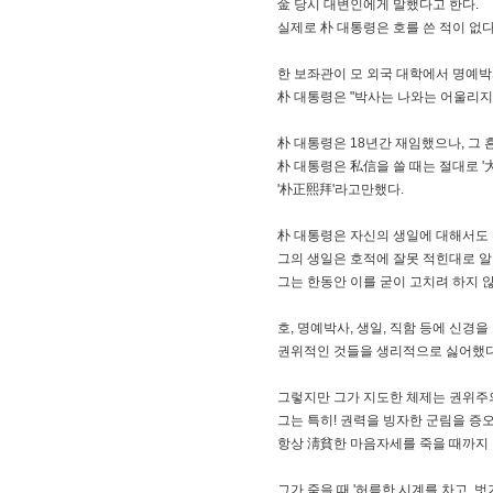
金 당시 대변인에게 말했다고 한다.
실제로 朴 대통령은 호를 쓴 적이 없다
한 보좌관이 모 외국 대학에서 명예
朴 대통령은 "박사는 나와는 어울리지
朴 대통령은 18년간 재임했으나, 그 
朴 대통령은 私信을 쓸 때는 절대로 '
'朴正熙拜'라고만했다.
朴 대통령은 자신의 생일에 대해서도
그의 생일은 호적에 잘못 적힌대로 알
그는 한동안 이를 굳이 고치려 하지 
호, 명예박사, 생일, 직함 등에 신경
권위적인 것들을 생리적으로 싫어했다
그렇지만 그가 지도한 체제는 권위주
그는 특히! 권력을 빙자한 군림을 증
항상 淸貧한 마음자세를 죽을 때까지
그가 죽을 때 '허름한 시계를 차고, 