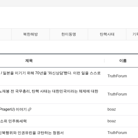
북한해방
한미동맹
탄핵사태
기
제목
이름
/ 일본을 이기기 위해 70년을 '와신상담'했다. 이런 일을 스스로
TruthForum
-노재봉 전 국무총리, 탄핵 사태는 대한민국이라는 체제에 대한
TruthForum
ragerU) 이야기
boaz
 소위 민주화세력
boaz
 친북행위와 인권유린을 규탄하는 청원서
TruthForum