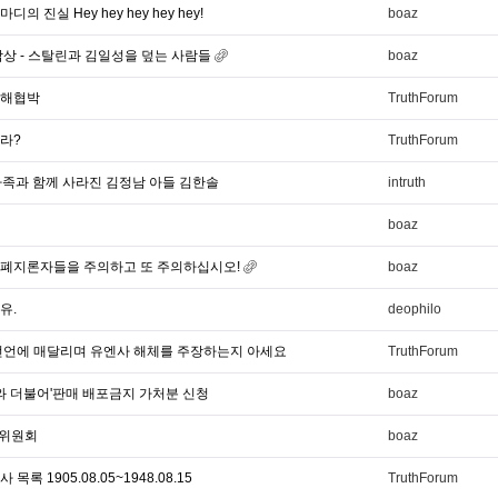
 진실 Hey hey hey hey hey!
boaz
참상 - 스탈린과 김일성을 덮는 사람들
boaz
살해협박
TruthForum
라?
TruthForum
.가족과 함께 사라진 김정남 아들 김한솔
intruth
boaz
안법 폐지론자들을 주의하고 또 주의하십시오!
boaz
유.
deophilo
선언에 매달리며 유엔사 해체를 주장하는지 아세요
TruthForum
기와 더불어'판매 배포금지 가처분 신청
boaz
 위원회
boaz
록 1905.08.05~1948.08.15
TruthForum