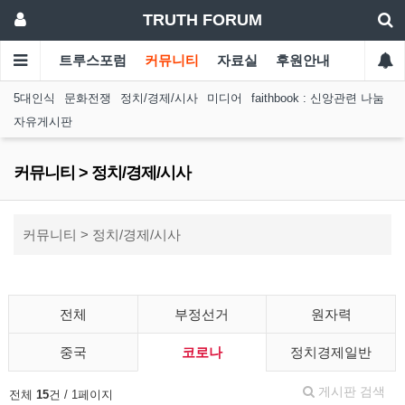
TRUTH FORUM
트루스포럼
커뮤니티
자료실
후원안내
5대인식
문화전쟁
정치/경제/시사
미디어
faithbook : 신앙관련 나눔
자유게시판
커뮤니티 > 정치/경제/시사
커뮤니티 > 정치/경제/시사
전체
부정선거
원자력
중국
코로나
정치경제일반
게시판 검색
전체
15
건 / 1페이지