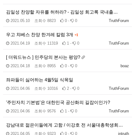
김일성 찬양할 자유를 허하라? - 김일성 회고록 국내출…
2021.05.10
조회수
8823
0 -
0
TruthForum
우고 챠베스 찬양 한겨레 칼럼 3개
+1
2021.04.19
조회수
11319
1 -
0
TruthForum
[ 더워드뉴스 ] 민주당의 본사는 평양?
2021.04.18
조회수
8955
0 -
0
boaz
좌파들이 싫어하는 4월5일 식목일
2021.04.06
조회수
10316
2 -
0
TruthForum
'주민자치 기본법'은 대한민국 공산화의 길잡이인가?
2021.04.06
조회수
9576
1 -
0
TruthForum
강남대로 젊은이들에게 고함 / 이강호 전 서울대총학생회…
2021.04.05
조회수
9323
0 -
0
intruth