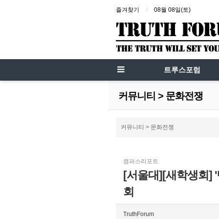
즐겨찾기
08월 08일(토)
트루스포럼
커뮤니티 > 문화전쟁
커뮤니티 > 문화전쟁
캠퍼스리포트
[서울대][새학생회]
회
TruthForum