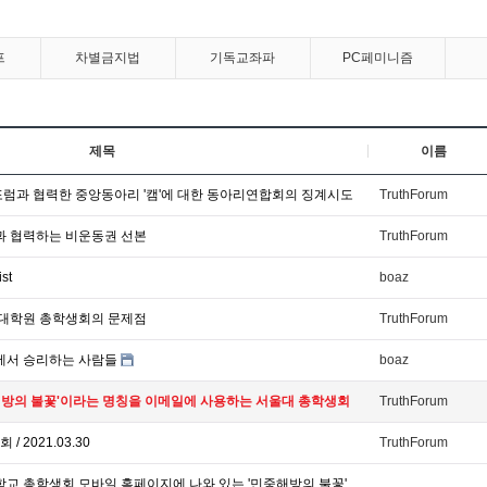
프
차별금지법
기독교좌파
PC페미니즘
제목
이름
포럼과 협력한 중앙동아리 '캠'에 대한 동아리연합회의 징계시도
TruthForum
당과 협력하는 비운동권 선본
TruthForum
st
boaz
대 대학원 총학생회의 문제점
TruthForum
에서 승리하는 사람들
boaz
중해방의 불꽃'이라는 명칭을 이메일에 사용하는 서울대 총학생회
TruthForum
 2021.03.30
TruthForum
학교 총학생회 모바일 홈페이지에 나와 있는 '민중해방의 불꽃'