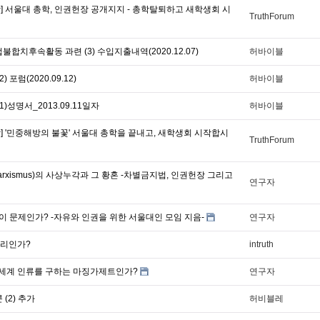
상] 서울대 총학, 인권헌장 공개지지 - 총학탈퇴하고 새학생회 시
TruthForum
합치후속활동 과련 (3) 수입지출내역(2020.12.07)
허바이블
 포럼(2020.09.12)
허바이블
)성명서_2013.09.11일자
허바이블
상] '민중해방의 불꽃' 서울대 총학을 끝내고, 새학생회 시작합시
TruthForum
rxismus)의 사상누각과 그 황혼 -차별금지법, 인권헌장 그리고
연구자
 문제인가? -자유와 인권을 위한 서울대인 모임 지음-
연구자
권리인가?
intruth
세계 인류를 구하는 마징가제트인가?
연구자
(2) 추가
허비블레