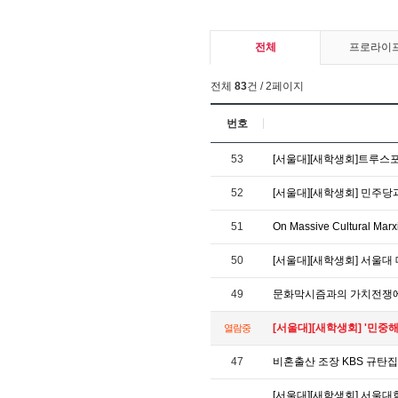
전체
프로라이
전체
83
건 / 2페이지
번호
53
[서울대][새학생회]트루스
52
[서울대][새학생회] 민주
51
On Massive Cultural Marxi
50
[서울대][새학생회] 서울
49
문화막시즘과의 가치전쟁
[서울대][새학생회] '민
열람중
47
비혼출산 조장 KBS 규탄집회 /
[서울대][새학생회] 서울대