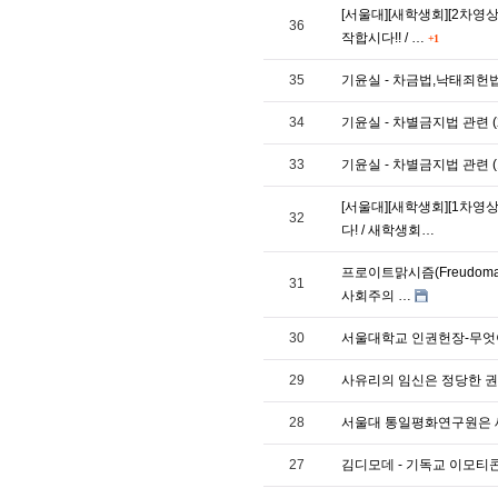
[서울대][새학생회][2차영
36
작합시다!! / …
+1
35
기윤실 - 차금법,낙태죄헌법불
34
기윤실 - 차별금지법 관련 (2)
33
기윤실 - 차별금지법 관련 (1
[서울대][새학생회][1차영
32
다! / 새학생회…
프로이트맑시즘(Freudoma
31
사회주의 …
30
서울대학교 인권헌장-무엇이
29
사유리의 임신은 정당한 
28
서울대 통일평화연구원은 
27
김디모데 - 기독교 이모티콘 