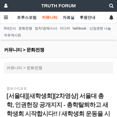
TRUTH FORUM
트루스포럼
커뮤니티
자료실
후원안내
5대인식
문화전쟁
정치/경제/시사
미디어
faithbook : 신앙관련 나눔
자유게시판
커뮤니티 > 문화전쟁
커뮤니티 > 문화전쟁
캠퍼스리포트
[서울대][새학생회][2차영상] 서울대 총
학, 인권헌장 공개지지 - 총학탈퇴하고 새
학생회 시작합시다!! / 새학생회 운동을 시