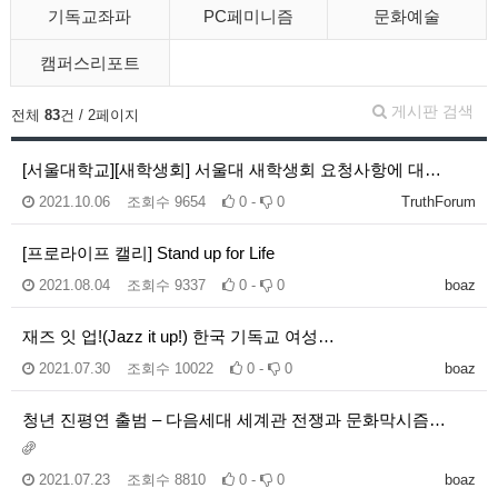
기독교좌파
PC페미니즘
문화예술
캠퍼스리포트
게시판 검색
전체
83
건 / 2페이지
[서울대학교][새학생회] 서울대 새학생회 요청사항에 대…
2021.10.06
조회수
9654
0 -
0
TruthForum
[프로라이프 캘리] Stand up for Life
2021.08.04
조회수
9337
0 -
0
boaz
재즈 잇 업!(Jazz it up!) 한국 기독교 여성…
2021.07.30
조회수
10022
0 -
0
boaz
청년 진평연 출범 – 다음세대 세계관 전쟁과 문화막시즘…
2021.07.23
조회수
8810
0 -
0
boaz