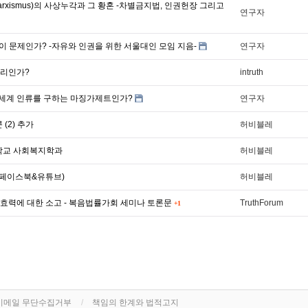
rxismus)의 사상누각과 그 황혼 -차별금지법, 인권헌장 그리고
연구자
 문제인가? -자유와 인권을 위한 서울대인 모임 지음-
연구자
권리인가?
intruth
세계 인류를 구하는 마징가제트인가?
연구자
(2) 추가
허비블레
대학교 사회복지학과
허비블레
 페이스북&유튜브)
허비블레
효력에 대한 소고 - 복음법률가회 세미나 토론문
TruthForum
+1
이메일 무단수집거부
책임의 한계와 법적고지