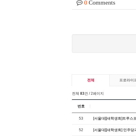
0
Comments
전체
프로라이
전체
83
건 / 2페이지
번호
53
[서울대][새학생회]트루스
52
[서울대][새학생회] 민주