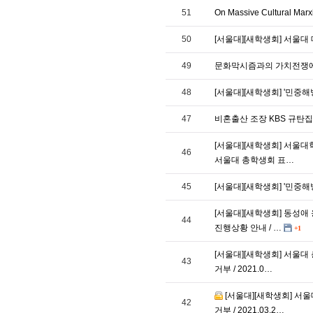
51
On Massive Cultural Marxi
50
[서울대][새학생회] 서울
49
문화막시즘과의 가치전쟁
48
[서울대][새학생회] '민
47
비혼출산 조장 KBS 규탄집회 /
[서울대][새학생회] 서울대
46
서울대 총학생회 표…
45
[서울대][새학생회] '민중
[서울대][새학생회] 동성
44
진행상황 안내 / …
+1
[서울대][새학생회] 서울
43
거부 / 2021.0…
[서울대][새학생회] 서
42
거부 / 2021.03.2…