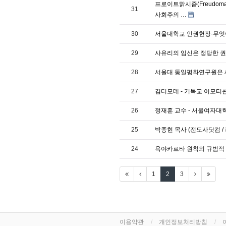
프로이트맑시즘(Freudoma
31
사회주의 …
30
서울대학교 인권헌장-무엇이
29
사유리의 임신은 정당한 
28
서울대 통일평화연구원은 
27
김디모데 - 기독교 이모티콘 
26
정재훈 교수 - 서울여자
25
박종현 목사 (전도사닷컴 /
24
욕야카르타 원칙의 규범적 
1
2
3
이용약관
개인정보처리방침