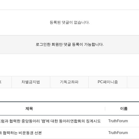
등록된 댓글이 없습니다.
로그인한 회원만 댓글 등록이 가능합니다.
프
차별금지법
기독교좌파
PC페미니즘
제목
이름
포럼과 협력한 중앙동아리 '캠'에 대한 동아리연합회의 징계시도
TruthForum
당과 협력하는 비운동권 선본
TruthForum