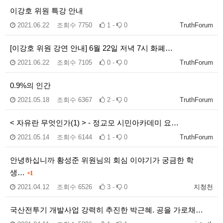
이강호 위원 특강 안내
2021.06.22
조회수
7750
1 -
0
TruthForum
[이강호 위원 강연 안내] 6월 22일 저녁 7시 화폐…
2021.06.22
조회수
7105
0 -
0
TruthForum
0.9%의 인간
2021.05.18
조회수
6367
2 -
0
TruthForum
< 자유란 무엇인가(1) > - 정교모 시민아카데미 요…
2021.05.14
조회수
6144
1 -
0
TruthForum
안녕하십니까 황성준 위원님의 회심 이야기가 궁금한 학
생…
+1
2021.04.12
조회수
6526
3 -
0
지청천
국산전투기 개발사업 강력히 추진한 박근혜. 공을 가로채…