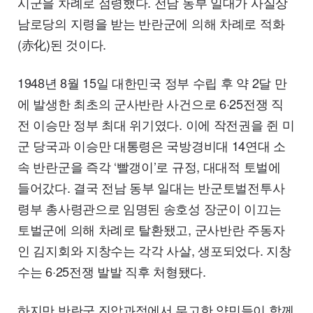
시군을 차례로 점령했다. 전남 동부 일대가 사실상
남로당의 지령을 받는 반란군에 의해 차례로 적화
(赤化)된 것이다.
1948년 8월 15일 대한민국 정부 수립 후 약 2달 만
에 발생한 최초의 군사반란 사건으로 6·25전쟁 직
전 이승만 정부 최대 위기였다. 이에 작전권을 쥔 미
군 당국과 이승만 대통령은 국방경비대 14연대 소
속 반란군을 즉각 ‘빨갱이’로 규정, 대대적 토벌에
들어갔다. 결국 전남 동부 일대는 반군토벌전투사
령부 총사령관으로 임명된 송호성 장군이 이끄는
토벌군에 의해 차례로 탈환됐고, 군사반란 주동자
인 김지회와 지창수는 각각 사살, 생포되었다. 지창
수는 6·25전쟁 발발 직후 처형됐다.
하지만 반란군 진압과정에서 무고한 양민들이 함께