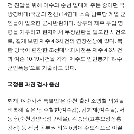
건 진압을 위해 여수와 순천 일대에 주둔 중이던 국
방경비대(국군의 전신) 14연대 소속 남로당 계열 군
인들이 일으킨 군사반란이다. 상부의 제주 투입 명
령을 거부하고 현지에서 무장반란을 일으킨 사건으
로, 길게 보면 제주 4·3사건의 연장선상에 있다. 북
한 당국이 편찬한 조선대백과사전은 제주 4·3사건
과 여순 10·19사건을 각각 ‘제주도 인민봉기’ ‘려수
군인폭동’으로 기술하고 있다.
국정원 파견 검사 출신
현재 ‘여순사건 특별법’은 순천 출신 소병철 의원을
비롯해 같은 당 주철현(여수갑), 김회재(여수을), 서
동용(순천광양곡성구례을), 김승남(고흥보성장흥
강진) 등 전남 동부권 의원 5명이 주도적으로 이끌