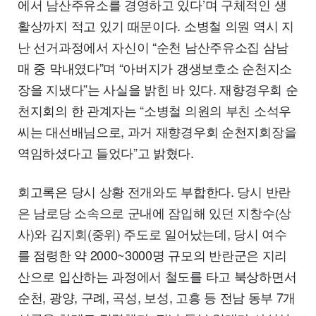
에서 남산주유소를 경영하고 있다’며 구체적인 생
활상까지 적고 있기 때문이다. 소병철 의원 역시 지
난 선거과정에서 자신이 “순천 남산주유소집 삼남
매 중 막내였다”며 “아버지가 갱생보호소 순천지소
장을 지냈다”는 사실을 밝힌 바 있다. 재향경우회 순
천지회의 한 관계자는 “소병철 의원의 부친 소석우
씨는 대선배님으로, 과거 재향경우회 순천지회장을
역임하셨다고 들었다”고 밝혔다.
회고록은 당시 상황 전개와도 부합한다. 당시 반란
은 남로당 소속으로 군내에 잠입해 있던 지창수(상
사)와 김지회(중위) 주도로 일어났는데, 당시 여수
를 점령한 약 2000~3000명 규모의 반란군은 지리
산으로 입산하는 과정에서 철도를 타고 북상하면서
순천, 광양, 구례, 곡성, 보성, 고흥 등 전남 동부 7개