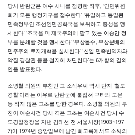
당시 반란군은 여수 시내를 점령한 직후, ‘인민위원
회가 모든 행정기구를 접수한다’ ‘유일하고 통일된
민족정부인 조선인민공화국을 보위하고 충성을 맹
세한다’ ‘조국을 미 제국주의에 팔고 있는 이승만 정
부를 분쇄할 것을 맹세한다’ ‘무상몰수, 무상분배의
민주주의 토지개혁을 실시한다’ ‘친일 민족반역자와
악질 경찰관 등을 철저히 처단한다’는 6개항의 결의
안을 발표했다.
소병철 의원의 부친인 고 소석우씨 역시 단지 ‘철도
경찰’이라는 이유로 반란군에 붙잡혀 구타와 고문
등 적지 않은 고초를 당한 경우다. 소병철 의원의 부
친이 여순사건 당시 겪은 고초는 여순사건 당시 수
도경찰청장을 지낸 김태선 전 서울시장(1903~197
7)이 1974년 중앙일보에 남긴 회고록에서도 소씨의