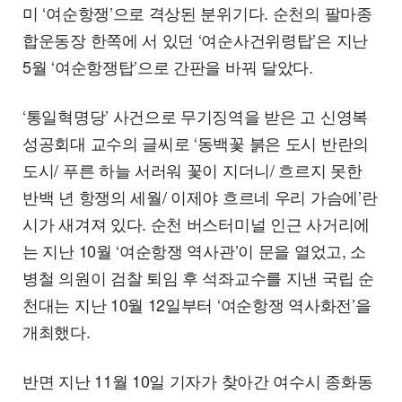
미 ‘여순항쟁’으로 격상된 분위기다. 순천의 팔마종
합운동장 한쪽에 서 있던 ‘여순사건위령탑’은 지난
5월 ‘여순항쟁탑’으로 간판을 바꿔 달았다.
‘통일혁명당’ 사건으로 무기징역을 받은 고 신영복
성공회대 교수의 글씨로 ‘동백꽃 붉은 도시 반란의
도시/ 푸른 하늘 서러워 꽃이 지더니/ 흐르지 못한
반백 년 항쟁의 세월/ 이제야 흐르네 우리 가슴에’란
시가 새겨져 있다. 순천 버스터미널 인근 사거리에
는 지난 10월 ‘여순항쟁 역사관’이 문을 열었고, 소
병철 의원이 검찰 퇴임 후 석좌교수를 지낸 국립 순
천대는 지난 10월 12일부터 ‘여순항쟁 역사화전’을
개최했다.
반면 지난 11월 10일 기자가 찾아간 여수시 종화동