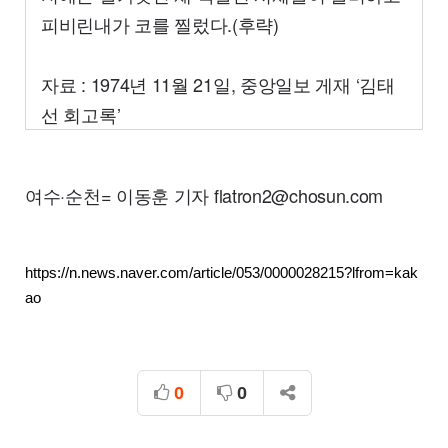
피비린내가 코를 찔렀다.(후략)
자료 : 1974년 11월 21일, 중앙일보 게재 ‘김태
선 회고록’
여수·순천= 이동훈 기자
flatron
2@
chosun.com
https://n.news.naver.com/article/053/0000028215?lfrom=kak
ao
0
0