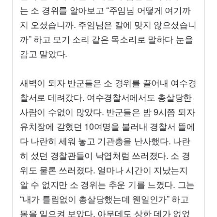
는 소 경위를 알아보고 “주임님 어떻게 여기까
지 오셨습니까. 주임님은 칼에 맞지 않으셨습니
까” 하고 모기 소리 같은 목소리로 말하다 눈을
감고 말았다.
새벽이 되자 반군들은 소 경위를 끌어내 여수경
찰서로 데려갔다. 여수경찰서에서도 총살당한
사람이 수없이 많았다. 반군들은 밤 9시쯤 되자
유치장에 갇혔던 10여명을 불러내 경찰서 뜰에
다 나란히 세워 놓고 기관총을 난사했다. 나란
히 섰던 경찰관들이 낙엽처럼 쓰러졌다. 소 경
위도 물론 쓰러졌다. 얼마나 시간이 지났는지
알 수 없지만 소 경위는 추운 기를 느꼈다. 그는
“내가 틀림없이 총살당했는데 웬일인가” 하고
몸을 일으켜 보았다. 아무데도 상한 데가 없었