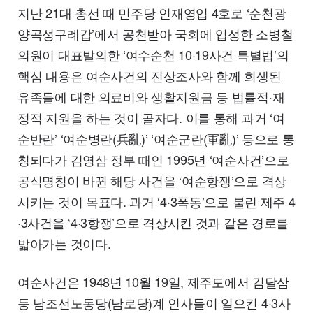
지난 21대 총선 때 민주당 인재영입 4호로 ‘순천광
양곡성구례갑’에서 공천받아 국회에 입성한 소병철
의원이 대표발의한 ‘여수순천 10·19사건 특별법’의
핵심 내용은 여순사건의 진상조사와 함께 희생된
유족들에 대한 의료비와 생활지원금 등 법률적·재
정적 지원을 하는 것이 골자다. 이를 통해 과거 ‘여
순반란’ ‘여순병란(兵亂)’ ‘여순군란(軍亂)’ 등으로 통
칭되다가 김영삼 정부 때인 1995년 ‘여순사건’으로
공식명칭이 바뀐 해당 사건을 ‘여순항쟁’으로 격상
시키는 것이 목표다. 과거 ‘4·3폭동’으로 불린 제주 4
·3사건을 ‘4·3항쟁’으로 격상시킨 것과 같은 경로를
밟아가는 것이다.
여순사건은 1948년 10월 19일, 제주도에서 김달삼
등 남조선노동당(남로당)계 인사들이 일으킨 4·3사