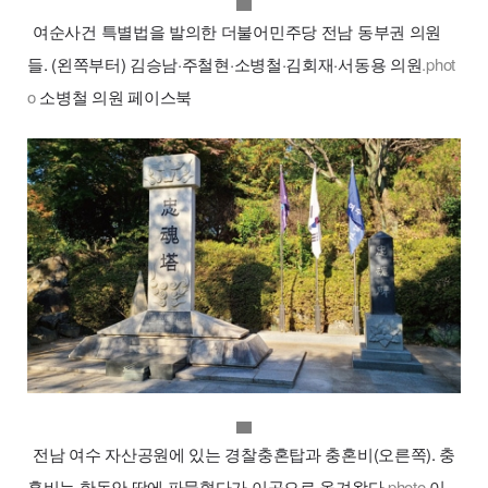
원본보기
여순사건 특별법을 발의한 더불어민주당 전남 동부권 의원
들. (왼쪽부터) 김승남·주철현·소병철·김회재·서동용 의원
.phot
o
소병철 의원 페이스북
원본보기
전남 여수 자산공원에 있는 경찰충혼탑과 충혼비(오른쪽). 충
혼비는 한동안 땅에 파묻혔다가 이곳으로 옮겨왔다
.photo
이