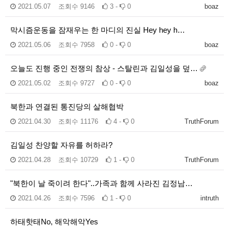
2021.05.07
조회수
9146
3 -
0
boaz
막시즘운동을 잠재우는 한 마디의 진실 Hey hey h…
2021.05.06
조회수
7958
0 -
0
boaz
오늘도 진행 중인 전쟁의 참상 - 스탈린과 김일성을 덮…
2021.05.02
조회수
9727
0 -
0
boaz
북한과 연결된 통진당의 살해협박
2021.04.30
조회수
11176
4 -
0
TruthForum
김일성 찬양할 자유를 허하라?
2021.04.28
조회수
10729
1 -
0
TruthForum
"북한이 날 죽이려 한다"..가족과 함께 사라진 김정남…
2021.04.26
조회수
7596
1 -
0
intruth
하태핫태No, 해악해악Yes