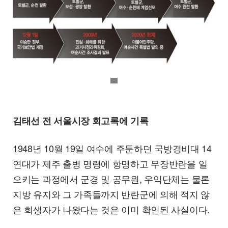
원본보기
김태선 전 서울시장 회고록에 기록
1948년 10월 19일 여수에 주둔하던 국방경비대 14
연대가 제주 출병 명령에 항명하고 무장반란을 일
으키는 과정에서 군경 및 공무원, 우익단체는 물론
지방 유지와 그 가족들까지 반란군에 의해 적지 않
은 희생자가 나왔다는 것은 이미 확인된 사실이다.