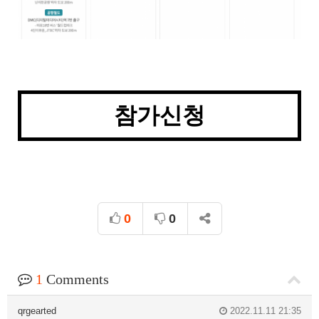
참가신청
0
0
1
Comments
qrgearted
2022.11.11 21:35