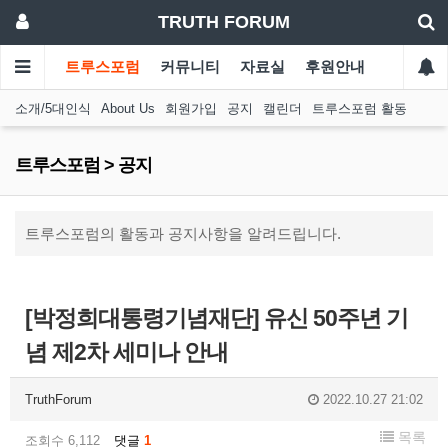
TRUTH FORUM
트루스포럼
커뮤니티
자료실
후원안내
소개/5대인식
About Us
회원가입
공지
캘린더
트루스포럼 활동
트루스포럼 > 공지
트루스포럼의 활동과 공지사항을 알려드립니다.
[박정희대통령기념재단] 유신 50주년 기
념 제2차 세미나 안내
TruthForum
2022.10.27 21:02
목록
조회수 6,112
댓글
1