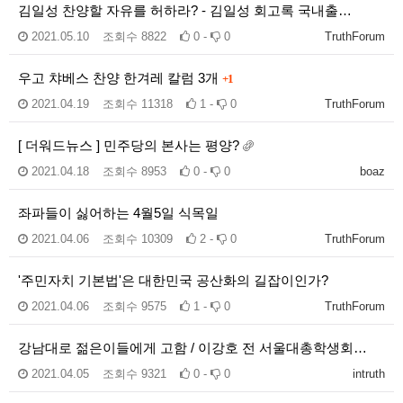
김일성 찬양할 자유를 허하라? - 김일성 회고록 국내출…
2021.05.10
조회수
8822
0 -
0
TruthForum
우고 챠베스 찬양 한겨레 칼럼 3개
+1
2021.04.19
조회수
11318
1 -
0
TruthForum
[ 더워드뉴스 ] 민주당의 본사는 평양?
2021.04.18
조회수
8953
0 -
0
boaz
좌파들이 싫어하는 4월5일 식목일
2021.04.06
조회수
10309
2 -
0
TruthForum
'주민자치 기본법'은 대한민국 공산화의 길잡이인가?
2021.04.06
조회수
9575
1 -
0
TruthForum
강남대로 젊은이들에게 고함 / 이강호 전 서울대총학생회…
2021.04.05
조회수
9321
0 -
0
intruth