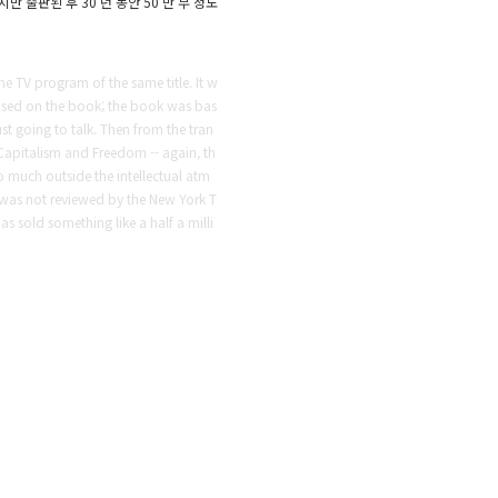
 출판된 후 30 년 동안 50 만 부 정도
e TV program of the same title. It w
based on the book; the book was bas
ust going to talk. Then from the tran
 Capitalism and Freedom -- again, th
so much outside the intellectual atm
 was not reviewed by the New York T
s sold something like a half a milli