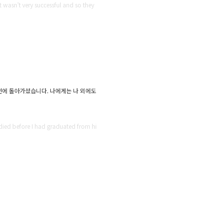
t wasn't very successful and so they
전에 돌아가셨습니다. 나에게는 나 외에도
 died before I had graduated from hi