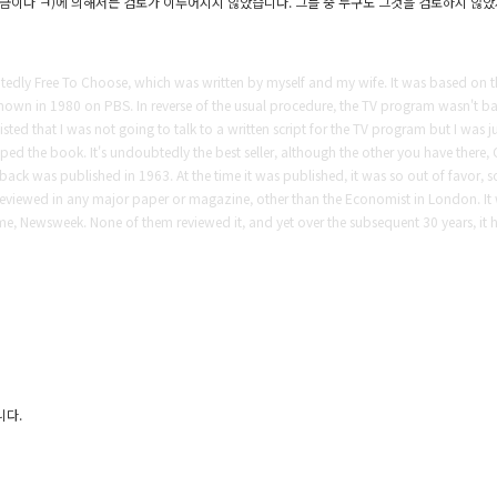
 지금이나 ㅋ)에 의해서는 검토가 이루어지지 않았습니다.
그들 중 누구도 그것을 검토하지 않았지만
tedly Free To Choose, which was written by myself and my wife. It was based on th
hown in 1980 on PBS. In reverse of the usual procedure, the TV program wasn't 
sted that I was not going to talk to a written script for the TV program but I was j
ped the book. It's undoubtedly the best seller, although the other you have there,
at back was published in 1963. At the time it was published, it was so out of favor, 
 reviewed in any major paper or magazine, other than the Economist in London. It
me, Newsweek. None of them reviewed it, and yet over the subsequent 30 years, it ha
니다.