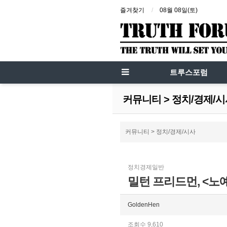
즐겨찾기
08월 08일(토)
트루스포럼
커뮤니티 > 정치/경제/
커뮤니티 > 정치/경제/시사
정치경제일반
밀턴 프리드먼, <노예
GoldenHen
조회수 9,610