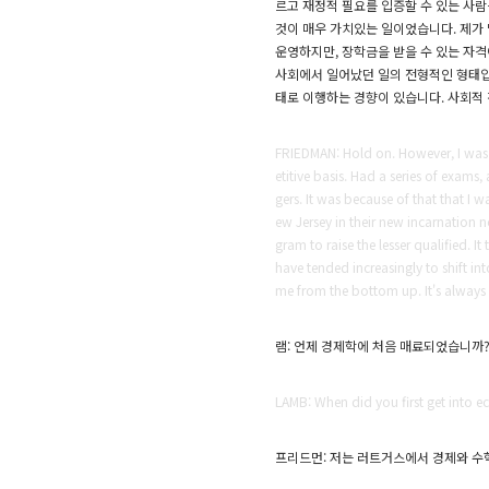
르고 재정적 필요를 입증할 수 있는 사람
것이 매우 가치있는 일이었습니다. 제가 
운영하지만, 장학금을 받을 수 있는 자격이
사회에서 일어났던 일의 전형적인 형태입니
태로 이행하는 경향이 있습니다. 사회적 
FRIEDMAN: Hold on. However, I was a
etitive basis. Had a series of exam
gers. It was because of that that I w
ew Jersey in their new incarnation n
gram to raise the lesser qualified. 
have tended increasingly to shift in
me from the bottom up. It's always 
램: 언제 경제학에 처음 매료되었습니까
LAMB: When did you first get into 
프리드먼: 저는 러트거스에서 경제와 수