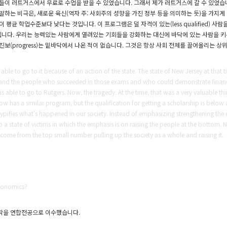
들이 러트거스에서 무료로 수업을 받을 수 있었습니다. 그래서 제가 러트거스에 갈 수 있었습
말하는 비극은, 새로운 육신(역자 주: 사회주의 성향을 가진 정부 등을 의미하는 듯)을 가지게
 평균 학업수준보다 낮다는 것입니다. 이 프로그램은 덜 자격이 있는(less qualified) 
다. 우리는 능력있는 사람에게 열려있는 기회들을 강화하는 대신에 바닥에 있는 사람을 키우는 
진보(progress)는 밑바닥에서 나온 적이 없습니다. 그것은 항상 사회 전체를 끌어올리는 상
ble to go to it because of an action of the state. The state of New Jersey at that
s, and the people who succeeded in those exams and who could demonstrate financia
as able to go to Rutgers. Now, the tragedy. At the time, that was a very valuable thi
ow has a similar program, but the qualification for getting a scholarship is below 
It typifies what's happened in our society. Instead of emphasizing strengthening th
to a state of victims in which the emphasis is on raising the people at the bottom.
come from the top small number pulling up the society as a whole and raising it.
?
economics?
학을 연합전공으로 이수했습니다.