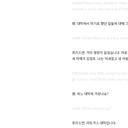
ceeded the poverty standard. They mo
opened a small retail store and that
램: 대학에서 하기로 했던 일들에 대해 
LAMB: What influence did they have
프리드먼: 거의 영향이 없었습니다. 저
세 자매가 있었죠. 나는 막내였고 네 사
FRIEDMAN: Very little, except for t
gh school. I had three sisters and m
램: 어느 대학에 가셨나요?
LAMB: Where did you go?
프리드먼: 러트거스 대학입니다.