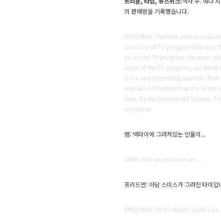
트리뷴, 타임, 뉴스위크
(역자 주: 예나
의 판매량을 기록했습니다.
FRIEDMAN: The best seller is undoub
as a 10-part TV program that was s
ed on the TV program, because I insi
script of the TV program, we develo
is is a very interesting contrast. Th
osphere of the time that it was not
imes, by the then Herald Tribune, Ti
on copies.
램: 넥타이에 그려져있는 인물이...
LAMB: The tie you have on . . .
프리드먼: 아담 스미스가 그려진 타이입
FRIEDMAN: That's Adam Smith's tie.