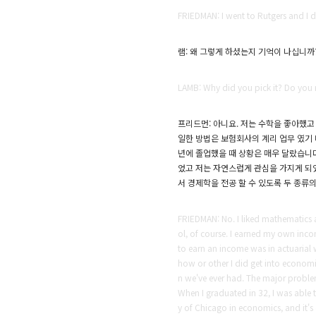
FRIEDMAN: I went to Rutgers and I d
램: 왜 그렇게 하셨는지 기억이 나십니까
LAMB: Why did you pick it? Do yo
프리드먼: 아니요. 저는 수학을 좋아했고 
일한 방법은 보험회사의 계리 업무 였기
년에 졸업했을 때 상황은 매우 달랐습니다(
었고 저는 자연스럽게 관심을 가지게 되
서 경제학을 전공 할 수 있도록 두 종류의
FRIEDMAN: No. I liked mathematics 
ol, of course. I earned my own inco
to earn an income was in actuarial 
how or other I did get into economic
n we've ever had. The major problem
When I graduated in 32, I was able 
y of Chicago in economics, and it's