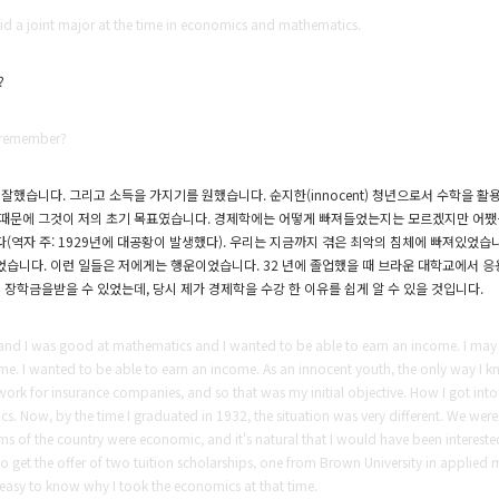
id a joint major at the time in economics and mathematics.
?
u remember?
잘했습니다. 그리고 소득을 가지기를 원했습니다. 순지한(innocent)
청년으로서 수학을 활용해
 때문에 그것이 저의 초기 목표였습니다.
경제학에는 어떻게 빠져들었는지는 모르겠지만 어쨌
역자 주: 1929년에 대공황이 발생했다).
우리는 지금까지 겪은 최악의 침체에 빠져있었습니
었습니다.
이런 일들은 저에게는 행운이었습니다.
32 년에 졸업했을 때 브라운 대학교에서 
 장학금을받을 수 있었는데, 당시 제가 경제학을 수강 한 이유를 쉽게 알 수 있을 것입니다.
and I was good at mathematics and I wanted to be able to earn an income. I may
me. I wanted to be able to earn an income. As an innocent youth, the only way I 
work for insurance companies, and so that was my initial objective. How I got in
s. Now, by the time I graduated in 1932, the situation was very different. We were
s of the country were economic, and it's natural that I would have been interested
to get the offer of two tuition scholarships, one from Brown University in applied
 easy to know why I took the economics at that time.