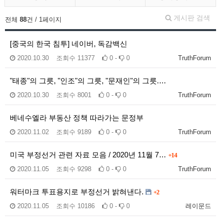
게시판 검색
전체
88
건 / 1페이지
[중국의 한국 침투] 네이버, 독감백신
2020.10.30
조회수
11377
0 -
0
TruthForum
"태종"의 그릇, "인조"의 그릇, "문재인"의 그릇.…
2020.10.30
조회수
8001
0 -
0
TruthForum
베네수엘라 부동산 정책 따라가는 문정부
2020.11.02
조회수
9189
0 -
0
TruthForum
미국 부정선거 관련 자료 모음 / 2020년 11월 7…
+14
2020.11.05
조회수
9298
0 -
0
TruthForum
워터마크 투표용지로 부정선거 밝혀낸다.
+2
2020.11.05
조회수
10186
0 -
0
레이문드