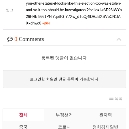
you-other-states-it-looks-like-this-election-too-was-stolen-
링크
and-so-it-too-should-be-investigated/?fbclid=IwAR26IWYn
26HRb-8661PNlYqpBG-Y7Xw_dTuQj4lDRaBXSVbCN1IA
Xkdhwc0
+2974
0
Comments
등록된 댓글이 없습니다.
로그인한 회원만 댓글 등록이 가능합니다.
목록
전체
부정선거
원자력
중국
코로나
정치경제일반