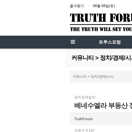
즐겨찾기
08월 08일(토)
트루스포럼
커뮤니티 > 정치/경제/
커뮤니티 > 정치/경제/시사
정치경제일반
베네수엘라 부동산 
TruthForum
조회수 9,197