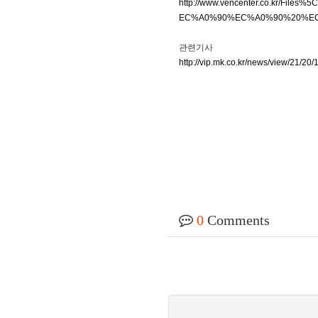
http://www.vencenter.co.kr
EC%A0%90%EC%A0%90%20%EC
관련기사
http://vip.mk.co.kr/news/view/21/20
0
Comments