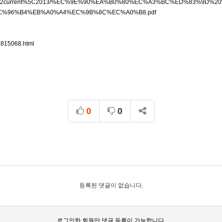
/Files%5C2current%5C2013/%EC%9E%90%EA%B0%80%EC%A3%BC%ED%83%
%96%B4%EB%A0%A4%EC%9B%8C%EC%A0%B8.pdf
/1815068.html
0
0
등록된 댓글이 없습니다.
로그인한 회원만 댓글 등록이 가능합니다.