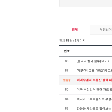
전체
부정선거
전체
88
건 / 1페이지
번호
88
[중국의 한국 침투] 네이버
87
"태종"의 그릇, "인조"의 그릇
베네수엘라 부동산 정책 
열람중
85
미국 부정선거 관련 자료 모음
84
워터마크 투표용지로 부정
83
간단한 계산으로 알아보는 