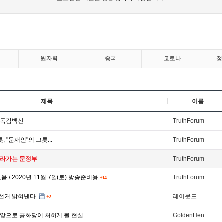
원자력
중국
코로나
제목
이름
, 독감백신
TruthForum
, "문재인"의 그릇...
TruthForum
따라가는 문정부
TruthForum
 / 2020년 11월 7일(토) 방송준비용
TruthForum
+14
선거 밝혀낸다.
레이문드
+2
앞으로 공화당이 처하게 될 현실.
GoldenHen