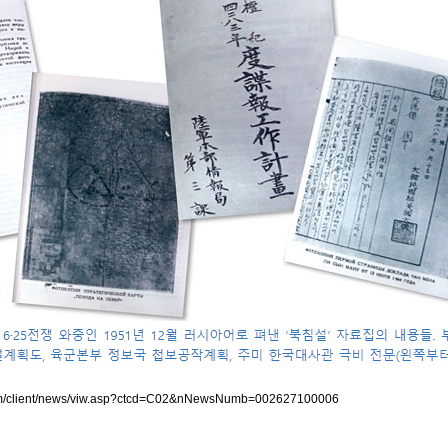
com/client/news/viw.asp?ctcd=C02&nNewsNumb=002627100006