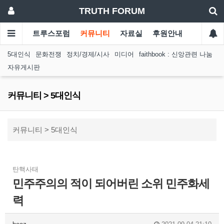
TRUTH FORUM
트루스포럼
커뮤니티
자료실
후원안내
5대인식
문화전쟁
정치/경제/시사
미디어
faithbook : 신앙관련 나눔
자유게시판
커뮤니티 > 5대인식
커뮤니티 > 5대인식
탄핵사태
민주주의의 적이 되어버린 소위 민주화세
력