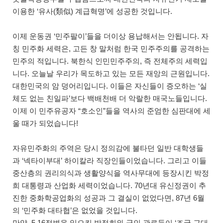
이용한 ‘유사(類似) 계급혁명’에 성공한 것입니다.
이제 운동권 ‘민주팔이’들을 더이상 용납해서는 안됩니다. 자
칭 민주화 세력은, 고든 창 말처럼 한국 민주주의를 공격하는
민주의 적입니다. 북한식 인민민주주의, 즉 전체주의 세력입
니다. 오늘날 우리가 목도하고 있는 모든 재앙의 근원입니다.
대한민국의 암 덩어리입니다. 이들은 자신들이 증오하는 ‘실
체도 없는 친일파’보다 백배천배 더 악랄한 매국노들입니다.
이제 이 민주유공자 “호소인”들을 역사의 준엄한 심판대에 세
울 때가 되었습니다!
자유민주화의 주역은 당시 정의감에 불타던 일반 대학생들
과 ‘넥타이부대’ 하이칼라 직장인들이었습니다. 그리고 이들
중산층의 권리의식과 생활양식을 역사무대에 등장시킨 박정
희 대통령과 산업화 세력이었습니다. 70년대 유신정권이 추
진한 중화학공업화의 성공과 그 결실이 없었다면, 87년 6월
의 ‘민주화 대타협’은 없었을 것입니다.
만약, 5.16정변을 일으킨 박정희와 군인 관료들이 ‘조국 근대