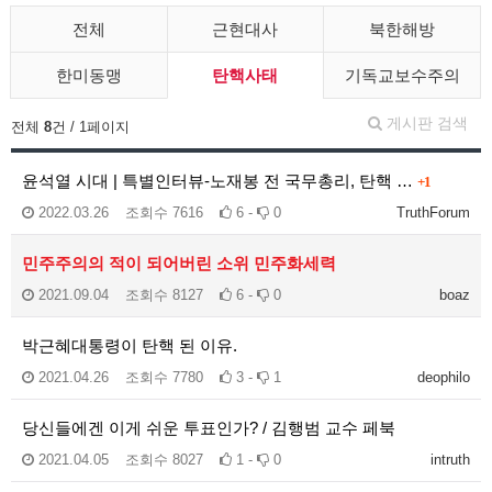
전체
근현대사
북한해방
한미동맹
탄핵사태
기독교보수주의
게시판 검색
전체
8
건 / 1페이지
윤석열 시대 | 특별인터뷰-노재봉 전 국무총리, 탄핵 …
+1
2022.03.26
조회수
7616
6 -
0
TruthForum
민주주의의 적이 되어버린 소위 민주화세력
2021.09.04
조회수
8127
6 -
0
boaz
박근혜대통령이 탄핵 된 이유.
2021.04.26
조회수
7780
3 -
1
deophilo
당신들에겐 이게 쉬운 투표인가? / 김행범 교수 페북
2021.04.05
조회수
8027
1 -
0
intruth