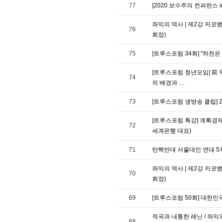
77
[2020 보수주의 컨퍼런스 
좌익의 역사 | 제2강 자코
76
회장)
75
[트루스포럼 34회] "하천
[트루스포럼 청년모임] 前 무
74
의 배경과 …
73
[트루스포럼 생방송 클립] 
[트루스포럼 특강] 계획경제
72
세계은행 대표)
71
탄핵반대 서울대인 연대 5차 대
좌익의 역사 | 제2강 자코
70
회장)
69
[트루스포럼 50회] 대한
적국과 내통한 레닌 / 좌익의
68