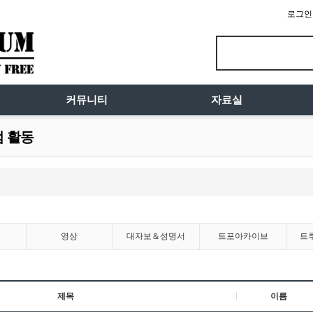
로그인
커뮤니티
자료실
럼 활동
영상
대자보＆성명서
트포아카이브
트
제목
이름