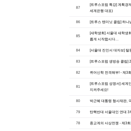
[트루스포럼 특강] 계획경제
87
세계은행 대표)
86
[트루스 텐미닛 클립] 하나
[새학생회] 서울대 새학생회
85
롭게 시작합시다…
84
[서울대 진인서 대자보] 
83
[트루스포럼 생방송 클립] 2
82
퀴어신학 전격해부! - 제3
[트루스포럼 성명서] 세계인
81
지켜주세요!
80
박근혜 대통령 형사재판, 
79
탄핵반대 서울대인 연대 3차 대
78
종교계의 사상전쟁 - 제3회