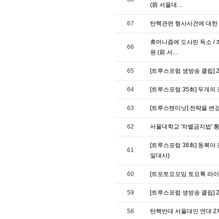
(前 서울대…
67
탄핵관련 형사사건에 대한 검
휴머니즘에 도사린 독소 / 좌
66
원 (前 서…
65
[트루스포럼 생방송 클립] 
64
[트루스포럼 35회] 두개의 
63
[트루스텐미닛] 전략을 변경
62
서울대학교 '차별금지법' 통
[트루스포럼 38회] 동북아
61
일대사)
60
[트포토요모임 토요톡 라이브]
59
[트루스포럼 생방송 클립] 
58
탄핵반대 서울대인 연대 2차 대