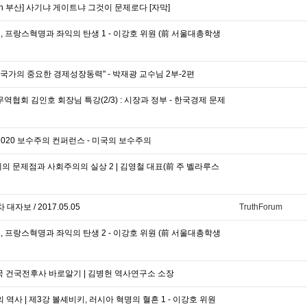
in 부산] 사기냐 게이트냐 그것이 문제로다 [자막]
뱅, 프랑스혁명과 좌익의 탄생 1 - 이강호 위원 (前 서울대총학생
은 국가의 중요한 경제성장동력" - 박재광 교수님 2부-2편
역협회 김인호 회장님 특강(2/3) : 시장과 정부 - 한국경제 문제
2020 보수주의 컨퍼런스 - 미국의 보수주의
의 문제점과 사회주의의 실상 2 | 김영철 대표(前 주 벨라루스
자보 / 2017.05.05
TruthForum
뱅, 프랑스혁명과 좌익의 탄생 2 - 이강호 위원 (前 서울대총학생
민국 건국전후사 바로알기 | 김병헌 역사연구소 소장
 역사 | 제3강 볼셰비키, 러시아 혁명의 혈흔 1 - 이강호 위원