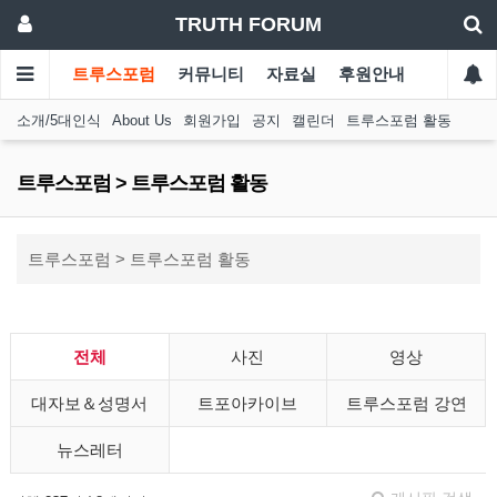
TRUTH FORUM
트루스포럼
커뮤니티
자료실
후원안내
소개/5대인식
About Us
회원가입
공지
캘린더
트루스포럼 활동
트루스포럼 > 트루스포럼 활동
트루스포럼 > 트루스포럼 활동
전체
사진
영상
대자보＆성명서
트포아카이브
트루스포럼 강연
뉴스레터