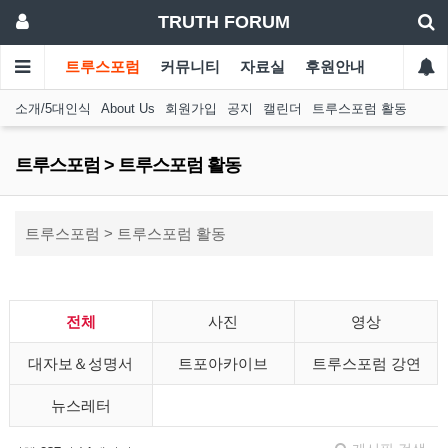
TRUTH FORUM
트루스포럼
커뮤니티
자료실
후원안내
소개/5대인식
About Us
회원가입
공지
캘린더
트루스포럼 활동
트루스포럼 > 트루스포럼 활동
트루스포럼 > 트루스포럼 활동
전체
사진
영상
대자보＆성명서
트포아카이브
트루스포럼 강연
뉴스레터