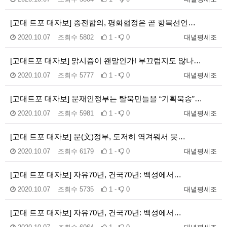
[고대 트포 대자보] 종전합의, 평화협정은 곧 항복선언…
2020.10.07
조회수
5802
1 -
0
대녈평세조
[고대트포 대자보] 맑시즘이 왠말인가! 부끄럽지도 않나…
2020.10.07
조회수
5777
1 -
0
대녈평세조
[고대트포 대자보] 문재인정부는 탈북민들을 “기획북송”…
2020.10.07
조회수
5981
1 -
0
대녈평세조
[고대 트포 대자보] 문(文)정부, 도저히 역겨워서 못…
2020.10.07
조회수
6179
1 -
0
대녈평세조
[고대 트포 대자보] 자유70년, 건국70년: 백성에서…
2020.10.07
조회수
5735
1 -
0
대녈평세조
[고대 트포 대자보] 자유70년, 건국70년: 백성에서…