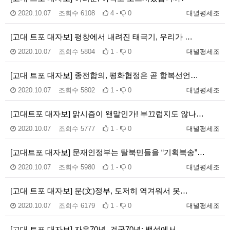
2020.10.07
조회수
6108
4 -
0
대녈평세조
[고대 트포 대자보] 평창에서 내려진 태극기, 우리가 …
2020.10.07
조회수
5804
1 -
0
대녈평세조
[고대 트포 대자보] 종전합의, 평화협정은 곧 항복선언…
2020.10.07
조회수
5802
1 -
0
대녈평세조
[고대트포 대자보] 맑시즘이 왠말인가! 부끄럽지도 않나…
2020.10.07
조회수
5777
1 -
0
대녈평세조
[고대트포 대자보] 문재인정부는 탈북민들을 “기획북송”…
2020.10.07
조회수
5980
1 -
0
대녈평세조
[고대 트포 대자보] 문(文)정부, 도저히 역겨워서 못…
2020.10.07
조회수
6179
1 -
0
대녈평세조
[고대 트포 대자보] 자유70년, 건국70년: 백성에서…