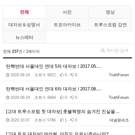
전체
사진
영상
대자보＆성명서
트포아카이브
트루스포럼 강연
뉴스레터
게시판 검색
전체
237
건 / 2페이지
탄핵반대 서울대인 연대 5차 대자보 / 2017.05.…
2020.09.24
조회수
9822
0 -
0
TruthForum
탄핵반대 서울대인 연대 6차 대자보 / 2017.08.…
2020.09.24
조회수
8484
0 -
0
TruthForum
[고대 트루스포럼 첫 대자보] 촛불혁명의 숨겨진 진실을…
2020.10.07
조회수
5786
1 -
0
대녈평세조
[고대 트포 대자보] 여러분, 아직도 모르시겠습니까?