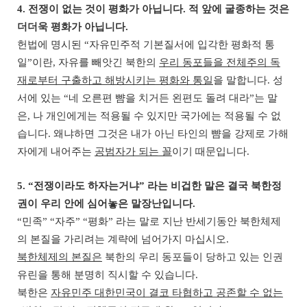
4.
전쟁이 없는 것이 평화가 아닙니다
.
적 앞에 굴종하는 것은
더더욱 평화가 아닙니다
.
헌법에 명시된
“
자유민주적 기본질서에 입각한 평화적 통
일
”
이란
,
자유를 빼앗긴 북한의
우리 동포들을 전체주의 독
재로부터 구출하고 해방시키는 평화와 통일
을 말합니다
.
성
서에 있는
“
네 오른편 뺨을 치거든 왼편도 돌려 대라
”
는 말
은
,
나 개인에게는 적용될 수 있지만 국가에는 적용될 수 없
습니다
.
왜냐하면 그것은 내가 아닌 타인의 뺨을 강제로 가해
자에게 내어주는
공범자가 되는 꼴
이기 때문입니다
.
5. “
전쟁이라도 하자는거냐
”
라는 비겁한 말은 결국 북한정
권이 우리 안에 심어놓은 말장난입니다
.
“
민족
” “
자주
” “
평화
”
라는 말로 지난 반세기동안 북한체제
의 본질을 가리려는 계략에 넘어가지 마십시오
.
북한체제의 본질은
북한의 우리 동포들이 당하고 있는 인권
유린을 통해 분명히 직시할 수 있습니다
.
북한은
자유민주 대한민국이 결코 타협하고 공존할 수 없는