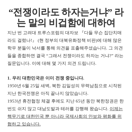
“
전쟁이라도 하자는거냐
”
라
는 말의 비겁함에 대하여
지난 번 고려대 트루스포럼의 대자보
『
다들 무슨 집단치매
라도 걸렸나
!
』
(
현 정부의 대북유화정책 비판
)
에 대해 많은
학우 분들이 낙서를 통해 의견을 표출해주셨습니다
.
그 의견
들을 종합하면 결국
“
그래서 전쟁이라도 하자는 거냐
?”
라는
질문입니다
.
이에 대해 몇 가지 의견 드립니다
.
1.
우리 대한민국은 이미 전쟁 중입니다
.
1950
년
6
월
25
일 새벽
,
북한 김일성의 무력남침으로 시작된
지난 한국전쟁은 아직 끝나지 않았습니다
.
1953
년 휴전협정 체결 후에도 지난
65
년 동안 북한정권은 한
번도 쉬지 않고 대남도발과 테러를 강행해 왔습니다
.
이제는
핵무기로 대한민국 뿐 아니라 국제사회의 안보와 평화를 위
협하고 있습니다
.