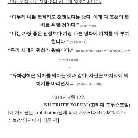
“
반인도적 사교전체주의 전근대 왕조
”
입니다
.
“
아무리 나쁜 평화라도 전쟁보다는 낫다
.
이게 다 조선의 평
화를 위한 것이다
.”
(
친일파 이완용
)
“
나는 가장 좋은 전쟁보다 가장 나쁜 평화에 가치를 더 부여
합니다
.”
(
대통령 문재인
)
“
우리 시대의 평화가 왔습니다
.”
(
히틀러와 뮌헨협정 체결직후 네빌 챔벌레인
, 1
년 후
2
차 세계대전 발발
)
·
“
유화정책은 악어를 먹이는 것과 같다
.
자신은 마지막에 먹
히기를 바라면서
...“
(
영국수상 윈스턴 처칠
)
2018
년
4
월
12
일
KU TRUTH FORUM (
고려대 트루스포럼)
[이 게시물은 TruthForum님에 의해 2020-10-28 18:44:31 대
자보/성명서에서 이동 됨]