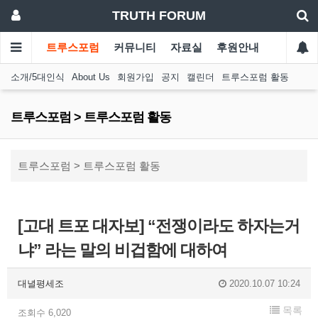
TRUTH FORUM
트루스포럼
커뮤니티
자료실
후원안내
소개/5대인식
About Us
회원가입
공지
캘린더
트루스포럼 활동
트루스포럼 > 트루스포럼 활동
트루스포럼 > 트루스포럼 활동
[고대 트포 대자보] “전쟁이라도 하자는거
냐” 라는 말의 비겁함에 대하여
대녈평세조
2020.10.07 10:24
목록
조회수 6,020