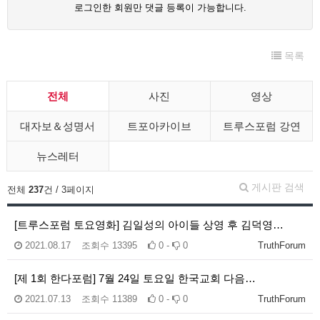
로그인한 회원만 댓글 등록이 가능합니다.
목록
전체
사진
영상
대자보＆성명서
트포아카이브
트루스포럼 강연
뉴스레터
게시판 검색
전체
237
건 / 3페이지
[트루스포럼 토요영화] 김일성의 아이들 상영 후 김덕영…
2021.08.17
조회수
13395
0 -
0
TruthForum
[제 1회 한다포럼] 7월 24일 토요일 한국교회 다음…
2021.07.13
조회수
11389
0 -
0
TruthForum