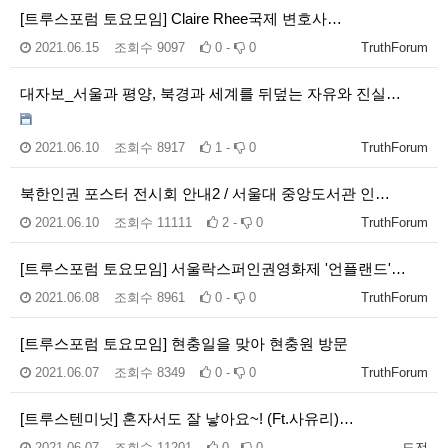
[트루스포럼 토요모임] Claire Rhee국제 변호사…
2021.06.15
조회수
9097
0 -
0
TruthForum
대자보_서울과 평양, 북경과 세계를 뒤덮는 자유와 진실…
2021.06.10
조회수
8917
1 -
0
TruthForum
북한인권 포스터 전시회 안내2 / 서울대 중앙도서관 인…
2021.06.10
조회수
11111
2 -
0
TruthForum
[트루스포럼 토요모임] 서울락스퍼인권영화제 '언플랜드'…
2021.06.08
조회수
8961
0 -
0
TruthForum
[트루스포럼 토요모임] 현충일을 맞아 현충원 방문
2021.06.07
조회수
8349
0 -
0
TruthForum
[트루스텐미닛] 혼자서도 잘 낳아요~! (Ft.사유리)…
2021.06.07
조회수
11201
0 -
0
도전