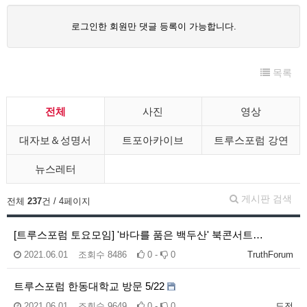
로그인한 회원만 댓글 등록이 가능합니다.
목록
전체
사진
영상
대자보＆성명서
트포아카이브
트루스포럼 강연
뉴스레터
게시판 검색
전체
237
건 / 4페이지
[트루스포럼 토요모임] '바다를 품은 백두산' 북콘서트…
2021.06.01
조회수
8486
0 -
0
TruthForum
트루스포럼 한동대학교 방문 5/22
2021.06.01
조회수
9649
0 -
0
도전