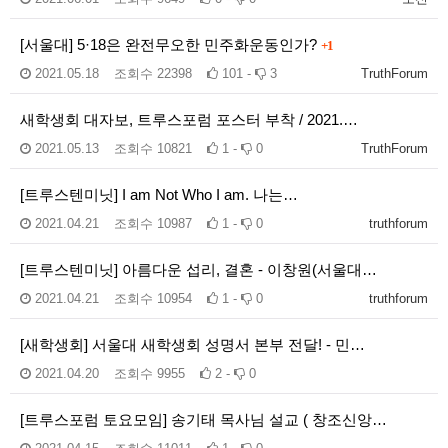
[서울대] 5·18은 완전무오한 민주화운동인가?
+1
2021.05.18
조회수
22398
101 -
3
TruthForum
새학생회 대자보, 트루스포럼 포스터 부착 / 2021.…
2021.05.13
조회수
10821
1 -
0
TruthForum
[트루스텐미닛] I am Not Who I am. 나는…
2021.04.21
조회수
10987
1 -
0
truthforum
[트루스텐미닛] 아름다운 섭리, 결혼 - 이창원(서울대…
2021.04.21
조회수
10954
1 -
0
truthforum
[새학생회] 서울대 새학생회 성명서 본부 전달! - 민…
2021.04.20
조회수
9955
2 -
0
[트루스포럼 토요모임] 송기태 목사님 설교 ( 창조신앙…