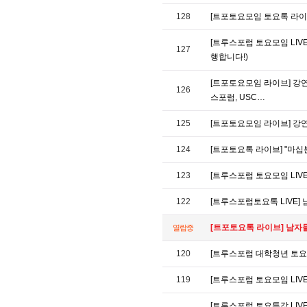
128
[트포토요모임 토요톡 라이브]
[트루스포럼 토요모임 LIV
127
행합니다!)
[트포토요모임 라이브] 강연
126
스포럼, USC…
125
[트포토요모임 라이브] 강연
124
[트포토요톡 라이브] "마십분"
123
[트루스포럼 토요모임 LIV
122
[트루스포럼토요톡 LIVE] 
[트포토요톡 라이브] 남자들의
열람중
120
[트루스포럼 대학청년 토요모
119
[트루스포럼 토요모임 LIVE
[트루스포럼 토요특강 LIV