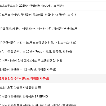
 트루스포럼 2020년 연말리뷰 (feat.케이크 먹방)
E] 트루스텐미닛, 청년들의 목소리를 전합니다. (찬양/기도 후 진
 "탈원전, 왜 굳이 이렇게까지 해야하나?" : 김상종 (부산대트루
 "주한미군" : 이진수 (트루스포럼 운영위원, 더워드뉴스 대표)
 : 마음을 움직이는 10분~ (Feat. 박광희, 유중원, 김우리)
E] 미국 대선의 향방 (찬양/기도 후 토론진행합니다)
남자들의 편안한 수다2~ (Feat. 작당들 사무실)
 편안한 수다~ (Feat. 작당들 사무실)
임 LIVE] 차별금지법 끝장토론!
] 서울대인권헌장 진행상황 BRIEFING
E] 이스라엘을 통해 살펴보는 역사의 섭리 l 이강호 (국가전략포