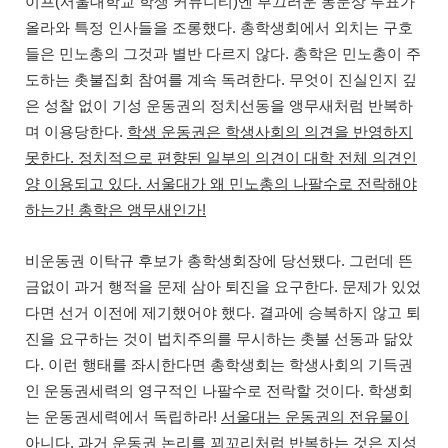
(
)
이프
서울대학교 학생 커뮤니티
엔 부끄러운 동문상 투표가
.
올라와 특정 인사들을 조롱했다
총학생회에서 외치는 구호
.
들은 민노총의 그것과 별반 다르지 않다
총학은 민노총이 주
.
도하는 촛불집회 참여를 계속 독려한다
무엇이 진실인지 깊
은 성찰 없이 기성 운동권의 정치선동을 앵무새처럼 반복하
.
며 이용당한다
학생 운동권은 학생사회의 의견을 반영하지
.
못한다
정치적으로 편향된 일부의 의견이 대학 전체 의견인
.
양 이용되고 있다
서울대가 왜 민노총의 나팔수로 전락해야
!
!
하는가
총학은 앵무새인가
.
비운동권 이탁규 후보가 총학생회장에 당선됐다
그런데 뜬
.
금없이 과거 행적을 문제 삼아 퇴진을 요구한다
문제가 있었
.
다면 선거 이전에 제기했어야 했다
결과에 승복하지 않고 퇴
진을 요구하는 것이 법치주의를 무시하는 촛불 선동과 닮았
.
다
이런 행태를 좌시한다면 총학생회는 학생사회의 기득권
.
인 운동권세력의 영구적인 나팔수로 전락할 것이다
학생회
!
는 운동권세력에서 독립하라
서울대는 운동권의 전유물이
.
아니다
과거 운동권 논리를 꾀꼬리처럼 반복하는 것은 지성