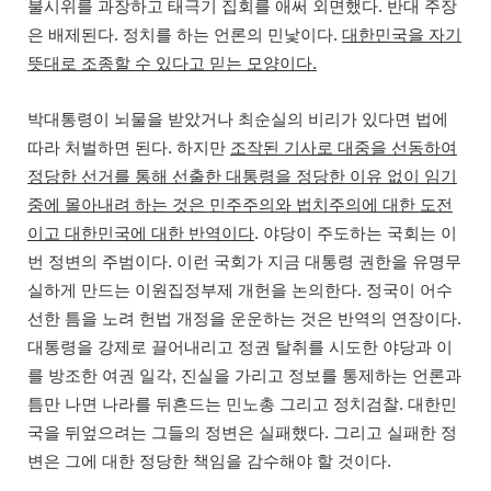
.
불시위를 과장하고 태극기 집회를 애써 외면했다
반대 주장
.
.
은 배제된다
정치를 하는 언론의 민낯이다
대한민국을 자기
.
뜻대로 조종할 수 있다고 믿는 모양이다
박대통령이 뇌물을 받았거나 최순실의 비리가 있다면 법에
.
따라 처벌하면 된다
하지만
조작된 기사로 대중을 선동하여
정당한 선거를 통해 선출한 대통령을 정당한 이유 없이 임기
중에 몰아내려 하는 것은 민주주의와 법치주의에 대한 도전
.
이고 대한민국에 대한 반역이다
야당이 주도하는 국회는 이
.
번 정변의 주범이다
이런 국회가 지금 대통령 권한을 유명무
.
실하게 만드는 이원집정부제 개헌을 논의한다
정국이 어수
.
선한 틈을 노려 헌법 개정을 운운하는 것은 반역의 연장이다
대통령을 강제로 끌어내리고 정권 탈취를 시도한 야당과 이
,
를 방조한 여권 일각
진실을 가리고 정보를 통제하는 언론과
.
틈만 나면 나라를 뒤흔드는 민노총 그리고 정치검찰
대한민
.
국을 뒤엎으려는 그들의 정변은 실패했다
그리고 실패한 정
.
변은 그에 대한 정당한 책임을 감수해야 할 것이다