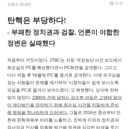
목록
조회수 10,642
탄핵은 부당하다
!
-
부패한 정치권과 검찰
,
언론이 야합한
정변은 실패했다
. JTBC
‘
’
처음부터 거짓이었다
는 자칭
국정농단
사건 보도에서
PC
PC
.
최순실의
를 확보했다면서
화면을 공개했다
그리고
‘
PC’
.
다시 며칠 후
태블릿
를 증거로 공개한다
이에 의구심을
'
갖는 사람들이 문제를 제기하자
시청자들이 쉽게 보시도록
PC
.‘
.
파일을
로 옮겨서 보여드렸다
고 해명했다
상식에 전혀
.
2300
맞지 않았다
여 건에 달하는 김수현 파일은 고영태 일당
이 재단법인을 장악하기 위해 최순실 사건을 치밀하게 준비
.
2016
해 왔음을 적나라하게 드러낸다
그들은
년 중순부터 언
,
론에 문화체육부 비리를 노출하고
친박계 이외의 정치권과
검사장급 인사를 접촉해 박근혜 정권에 심각한 타격을 주기