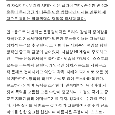
.
.
의 자살이다
우리의 시대인식은 달라야 한다
순수한 민주화
운동이 독재정권의 어두운 면을 밝혔다면 이제는 민주화 세
.
력으로 불리는 좌파권력의 명암을 직시할 때다
민노총으로 대변되는 운동권세력은 우리의 감성과 정의감을
자극하고 기성세대에 대한 막연한 분노를 이용해 그들만의
.
정치적 목적을 추구한다
그 저변에는 사회주의 혁명을 향한
.
NL
광적인 종교적 갈망이 숨어있다
사실상
계열이 주도하고
3
있는 한국 운동권세력은 북한
대 세습을 찬양하는 스스로의
.
모순을 극복하지 못한다
개인적인 상처와 분노를 사회구조
,
적 문제로 전이시키고 억압과 착취
지배와 피지배로 모든 것
.
.
을 재단한다
명확히 확인된 사실도 없이 분노하라 외친다
.
분노하라 외치며 폭력을 조장한다
민중해방의 목적아래 거
.
짓과 폭력을 포함한 모든 수단이 정당하다
가정도 국가도 종
,
교도 지배계급의 이데올로기를 지지
강화하는 수단일 뿐이
.
다
기존 질서를 뒤흔드는 것 자체가 그들에겐 사회주의 유토
.
피아를 향한 숭고한 헌신이며 아름다운 투쟁이다
스스로가