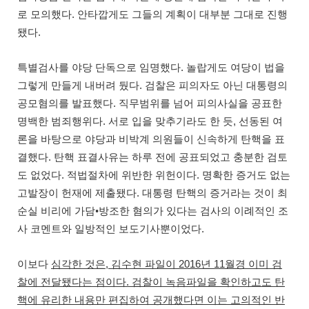
.
로 모의했다
안타깝게도 그들의 계획이 대부분 그대로 진행
.
됐다
.
특별검사를 야당 단독으로 임명했다
놀랍게도 여당이 법을
.
그렇게 만들게 내버려 뒀다
검찰은 피의자도 아닌 대통령의
.
공모혐의를 발표했다
직무범위를 넘어 피의사실을 공표한
.
,
명백한 범죄행위다
서로 입을 맞추기라도 한 듯
선동된 여
론을 바탕으로 야당과 비박계 의원들이 신속하게 탄핵을 표
.
결했다
탄핵 표결사유는 하루 전에 공표되었고 충분한 검토
.
.
도 없었다
적법절차에 위반한 위헌이다
명확한 증거도 없는
.
고발장이 헌재에 제출됐다
대통령 탄핵의 증거라는 것이 최
순실 비리에 가담
•
방조한 혐의가 있다는 검사의 이례적인 조
.
사 코멘트와 일방적인 보도기사뿐이었다
,
2016
11
이보다
심각한 것은
김수현 파일이
년
월경 이미 검
.
찰에 전달됐다는 점이다
검찰이 녹음파일을 확인하고도 탄
핵에 유리한 내용만 편집하여 공개했다면 이는 고의적인 반