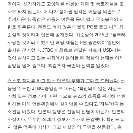
.
역이다
신기하게도 고영태를 비롯한 기획 및 폭로자들을 조
.
사도 하지 않는다
더 나가 정치권 일각은 이들을 의인으로
.
추켜세운다
특검은 선동된 여론을 등에 업고 무소불위의 권
.
PC
한을 휘두른다
전원도 켜지 않은 태블릿
를 들고 나와 최
.
2015
7
순실의 것이라며 언론에 공개했다
최순실이
년
월부터
8
사용한 것이라고 했지만 해당 제품은
월 중순에야 일반에
. JTBC
USB
출시된 것이었다
에 최초로 전달된 자료가
라는
것이 밝혀지고 있는 시점에서 돌아볼 때 검찰의 행태는 이제
.
.
실망을 넘어 슬프다
특검조차 국민의 신뢰를 잃었다
.
스스로 정치를 하고 있는 언론의 추태가 그대로 드러냈다
선
JTBC/
‘
동을 주도한
중앙일보 대표는
확인되지 않은 사실도
’
‘
가치 있는 정보
라며
이런 식으로 뉴스의 흐름을 관리해야 변
‘
’
‘
화하는 미래 언론환경에서 살아남을 수 있다고
자부
한다
는
.
.
소견을 비췄다
언론의 생명은 진실의 전달이 아닌가
언론의
.
.
자살이다
무수한 쓰레기 정보가 기사로 둔갑했다
확인도 되
.
지 않은 억측이 기사가 되고 사실인 양 국민을 선동했다
촛