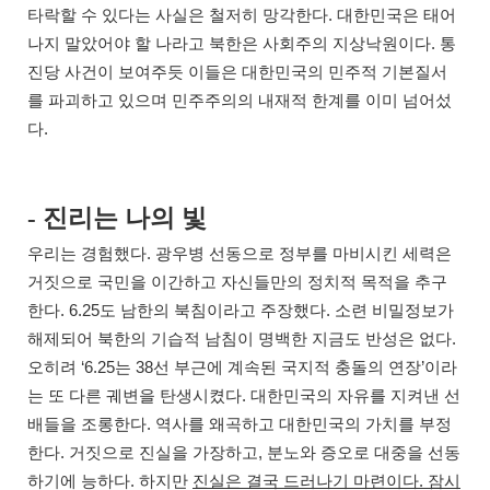
.
타락할 수 있다는 사실은 철저히 망각한다
대한민국은 태어
.
나지 말았어야 할 나라고 북한은 사회주의 지상낙원이다
통
진당 사건이 보여주듯 이들은 대한민국의 민주적 기본질서
를 파괴하고 있으며 민주주의의 내재적 한계를 이미 넘어섰
.
다
-
진리는 나의 빛
.
우리는 경험했다
광우병 선동으로 정부를 마비시킨 세력은
거짓으로 국민을 이간하고 자신들만의 정치적 목적을 추구
. 6.25
.
한다
도 남한의 북침이라고 주장했다
소련 비밀정보가
.
해제되어 북한의 기습적 남침이 명백한 지금도 반성은 없다
‘6.25
38
’
오히려
는
선 부근에 계속된 국지적 충돌의 연장
이라
.
는 또 다른 궤변을 탄생시켰다
대한민국의 자유를 지켜낸 선
.
배들을 조롱한다
역사를 왜곡하고 대한민국의 가치를 부정
.
,
한다
거짓으로 진실을 가장하고
분노와 증오로 대중을 선동
.
.
하기에 능하다
하지만
진실은 결국 드러나기 마련이다
잠시