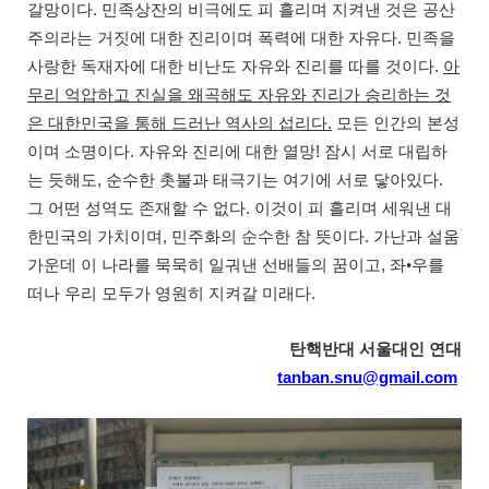
.
갈망이다
민족상잔의 비극에도 피 흘리며 지켜낸 것은 공산
.
주의라는 거짓에 대한 진리이며 폭력에 대한 자유다
민족을
.
사랑한 독재자에 대한 비난도 자유와 진리를 따를 것이다
아
무리 억압하고 진실을 왜곡해도 자유와 진리가 승리하는 것
.
은 대한민국을 통해 드러난 역사의 섭리다
모든 인간의 본성
.
!
이며 소명이다
자유와 진리에 대한 열망
잠시 서로 대립하
,
.
는 듯해도
순수한 촛불과 태극기는 여기에 서로 닿아있다
.
그 어떤 성역도 존재할 수 없다
이것이 피 흘리며 세워낸 대
,
.
한민국의 가치이며
민주화의 순수한 참 뜻이다
가난과 설움
,
가운데 이 나라를 묵묵히 일궈낸 선배들의 꿈이고
좌
•
우를
.
떠나 우리 모두가 영원히 지켜갈 미래다
탄핵반대 서울대인 연대
tanban.snu@gmail.com