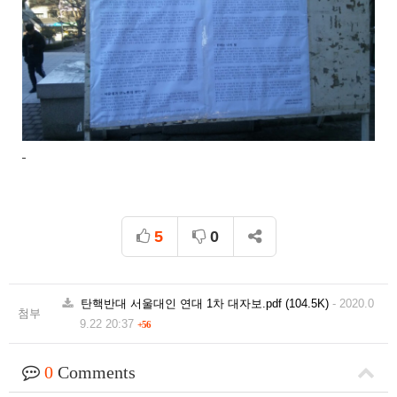
5
0
탄핵반대 서울대인 연대 1차 대자보.pdf
(104.5K)
-
2020.0
첨부
9.22 20:37
+56
0
Comments