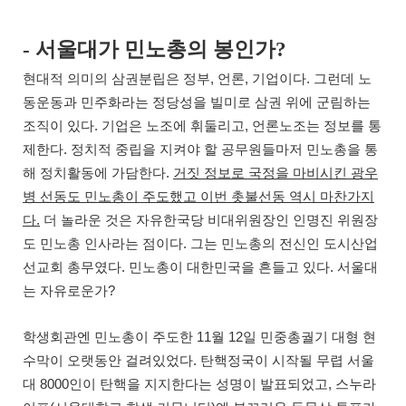
-
서울대가 민노총의 봉인가
?
,
,
.
현대적 의미의 삼권분립은 정부
언론
기업이다
그런데 노
동운동과 민주화라는 정당성을 빌미로 삼권 위에 군림하는
.
,
조직이 있다
기업은 노조에 휘둘리고
언론노조는 정보를 통
.
제한다
정치적 중립을 지켜야 할 공무원들마저 민노총을 통
.
해 정치활동에 가담한다
거짓 정보로 국정을 마비시킨 광우
병 선동도 민노총이 주도했고 이번 촛불선동 역시 마찬가지
.
다
더 놀라운 것은 자유한국당 비대위원장인 인명진 위원장
.
도 민노총 인사라는 점이다
그는 민노총의 전신인 도시산업
.
.
선교회 총무였다
민노총이 대한민국을 흔들고 있다
서울대
?
는 자유로운가
11
12
학생회관엔 민노총이 주도한
월
일 민중총궐기 대형 현
.
수막이 오랫동안 걸려있었다
탄핵정국이 시작될 무렵 서울
8000
,
대
인이 탄핵을 지지한다는 성명이 발표되었고
스누라