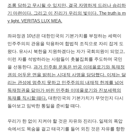
,
조롱 당하고 무시될 수 있지만
결국 자명하게 드러나 승리하
.
. The truth is m
기 마련이다
그리고 이 진리가 우리의 빛이다
y light. VERITAS LUX MEA.
10
좌파정권
년은 대한민국의 기본가치를 부정하는 세력이
민주주의의 관용을 악용하여 합법적 조직으로 자리 잡게 도
.
,
왔다
유사시 북한을 지원하겠다는 자가 국회의원이 되었고
이런 자를 석방하라는 사람들이 촛불집회를 주도하며 국민
.
을 선동한다
과거 민주화 운동은 반공 이데올로기와 독재정
.
권의 어두운 면을 밝히는 시대적 사명을 담당했다
이제는 달
리는 관성에 멈추지 못하고 민주주의의 내재적 한계를 넘어
독재정권을 닮아가 버린 민주화 이데올로기와 진보세력의
.
독재를 직시할 때다
대한민국의 기본가치가 무엇인지 다시
.
돌아보고 임박한 통일을 준비할 때다
.
우리가 한 없이 지켜야 할 것은 자유와 진리다
일제의 폭압
속에서도 목숨을 걸고 태극기를 들어 외친 것은 자유를 향한