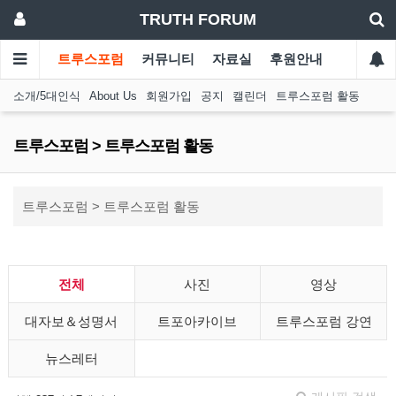
TRUTH FORUM
트루스포럼
커뮤니티
자료실
후원안내
소개/5대인식
About Us
회원가입
공지
캘린더
트루스포럼 활동
트루스포럼 > 트루스포럼 활동
트루스포럼 > 트루스포럼 활동
전체
사진
영상
대자보＆성명서
트포아카이브
트루스포럼 강연
뉴스레터