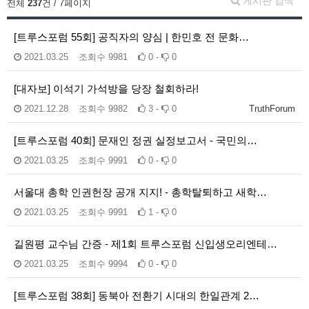
게시판 검색
전체
237
건 / 7페이지
[트루스포럼 55회] 공직자의 양심 | 한민호 전 문화…
2021.03.25
조회수
9981
0 -
0
[대자보] 이석기 가석방을 당장 철회하라!
2021.12.28
조회수
9982
3 -
0
TruthForum
[트루스포럼 40회] 문재인 정권 실정보고서 - 국민의…
2021.03.25
조회수
9991
0 -
0
서울대 총학 인권헌장 공개 지지! - 총학탈퇴하고 새학…
2021.03.25
조회수
9991
1 -
0
길원평 교수님 간증 - 제1회 트루스포럼 신입생오리엔테…
2021.03.25
조회수
9994
0 -
0
[트루스포럼 38회] 동북아 전환기 시대의 한일관계 2…