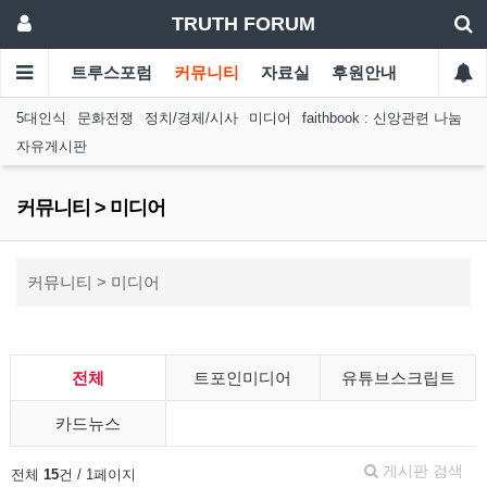
TRUTH FORUM
트루스포럼
커뮤니티
자료실
후원안내
5대인식
문화전쟁
정치/경제/시사
미디어
faithbook : 신앙관련 나눔
자유게시판
커뮤니티 > 미디어
커뮤니티 > 미디어
전체
트포인미디어
유튜브스크립트
카드뉴스
게시판 검색
전체
15
건 / 1페이지