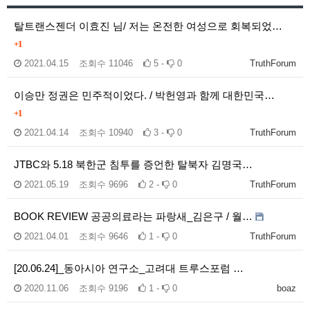
탈트랜스젠더 이효진 님/ 저는 온전한 여성으로 회복되었…
+1
2021.04.15
조회수
11046
5 -
0
TruthForum
이승만 정권은 민주적이었다. / 박헌영과 함께 대한민국…
+1
2021.04.14
조회수
10940
3 -
0
TruthForum
JTBC와 5.18 북한군 침투를 증언한 탈북자 김명국…
2021.05.19
조회수
9696
2 -
0
TruthForum
BOOK REVIEW 공공의료라는 파랑새_김은구 / 월…
2021.04.01
조회수
9646
1 -
0
TruthForum
[20.06.24]_동아시아 연구소_고려대 트루스포럼 …
2020.11.06
조회수
9196
1 -
0
boaz