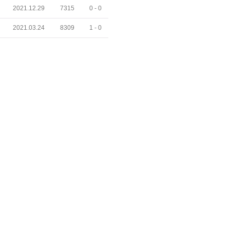
2021.12.29
7315
0 -
0
2021.03.24
8309
1 -
0