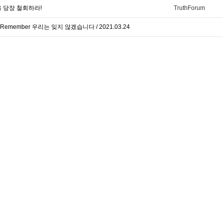
 당장 철회하라!
TruthForum
Remember 우리는 잊지 않겠습니다 / 2021.03.24