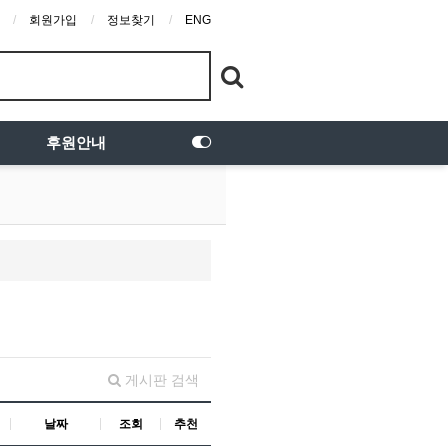
회원가입
정보찾기
ENG
후원안내
게시판 검색
날짜
조회
추천