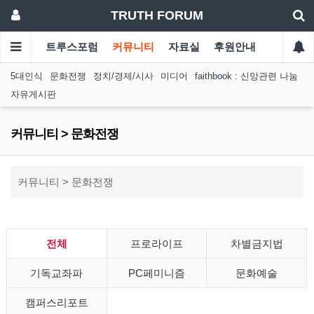
TRUTH FORUM
트루스포럼
커뮤니티
자료실
후원안내
5대인식
문화전쟁
정치/경제/시사
미디어
faithbook : 신앙관련 나눔
자유게시판
커뮤니티 > 문화전쟁
커뮤니티 > 문화전쟁
전체
프로라이프
차별금지법
기독교좌파
PC페미니즘
문화예술
캠퍼스리포트