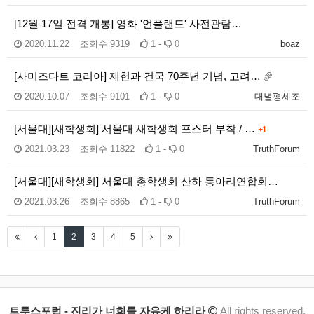
[12월 17일 전격 개봉] 영화 '언플랜드' 사전관람…
2020.11.22
조회수
9319
1 -
0
boaz
[사미즈다트 코리아] 제헌과 건국 70주년 기념, 고려…
2020.10.07
조회수
9101
1 -
0
대녈평세조
[서울대][새학생회] 서울대 새학생회 포스터 부착 / …
+1
2021.03.23
조회수
11822
1 -
0
TruthForum
[서울대][새학생회] 서울대 총학생회 산하 동아리연합회…
2021.03.26
조회수
8865
1 -
0
TruthForum
1
2
3
4
5
트루스포럼 - 진리가 너희를 자유케 하리라
All rights reserved.