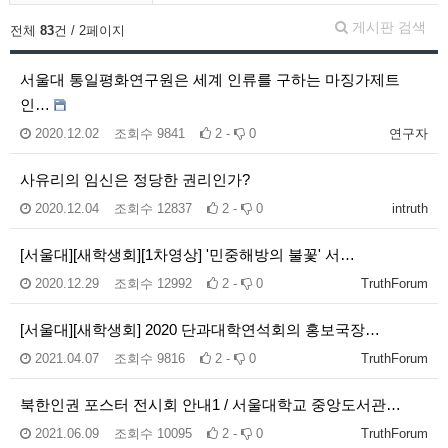
게시판 검색
전체
83
건 / 2페이지
서울대 통일평화연구원은 세계 인류를 구하는 마징가제트
인…
2020.12.02
조회수
9841
2 -
0
연구자
사유리의 임신은 정당한 권리인가?
2020.12.04
조회수
12837
2 -
0
intruth
[서울대][새학생회][1차영상] '민중해방의 불꽃' 서…
2020.12.29
조회수
12992
2 -
0
TruthForum
[서울대][새학생회] 2020 단과대학연석회의 홍보국장…
2021.04.07
조회수
9816
2 -
0
TruthForum
북한인권 포스터 전시회 안내1 / 서울대학교 중앙도서관…
2021.06.09
조회수
10095
2 -
0
TruthForum