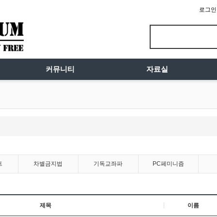
로그인
커뮤니티
자료실
프
차별금지법
기독교좌파
PC페미니즘
제목
이름