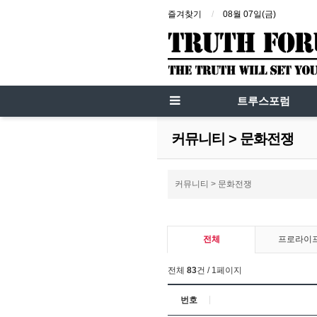
즐겨찾기
08월 07일(금)
트루스포럼
커뮤니티 > 문화전쟁
커뮤니티 > 문화전쟁
전체
프로라이
전체
83
건 / 1페이지
번호