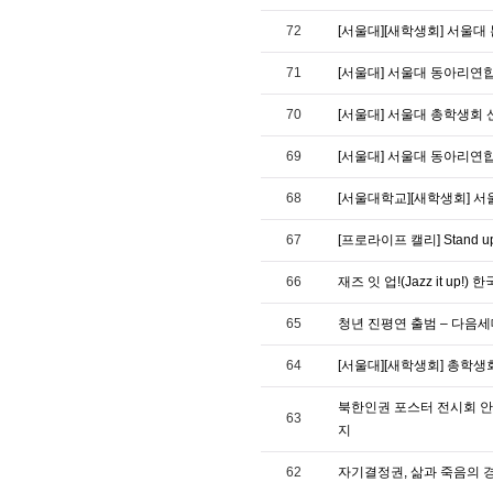
72
[서울대][새학생회] 서울
71
[서울대] 서울대 동아리연합
70
[서울대] 서울대 총학생회
69
[서울대] 서울대 동아리연
68
[서울대학교][새학생회] 
67
[프로라이프 캘리] Stand up f
66
재즈 잇 업!(Jazz it up
65
청년 진평연 출범 – 다음
64
[서울대][새학생회] 총학
북한인권 포스터 전시회 안내
63
지
62
자기결정권, 삶과 죽음의