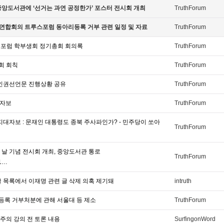
중앙도서관에 ‘선거는 과연 공정한가’ 포스터 전시회 개최
TruthForum
리연합회의 트루스포럼 동아리등록 거부 관련 일정 및 자료
TruthForum
스포럼 학부생회 정기총회 회의록
TruthForum
회 회칙
TruthForum
/인권선언문 진행상황 공유
TruthForum
대자보
TruthForum
지대자보 : 문재인 대통령도 종북 주사파인가? - 민주당이 쏘아
TruthForum
 날 기념 전시회 개최, 중앙도서관 통로
TruthForum
.1…
글 목록에서 이재명 관련 글 삭제 의혹 제기돼
intruth
등록 거부처분에 관해 서울대 등 제소
TruthForum
주의 강의 전 토론 내용
SurfingonWord