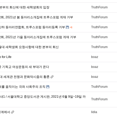
대 본부의 회신에 대한 새학생회의 입장
TruthForum
회, 2021년 봄 동아리소개집에 트루스포럼 게재 거부
TruthForum
 산하 동아리연합회, 트루스포럼 동아리등록 거부
TruthForum
+1
합회, 2021년 가을 동아리소개집에 트루스포럼 게재 거부
TruthForum
서울대 새학생회 요청사항에 대한 본부의 회신
TruthForum
or Life
boaz
!) 한국 기독교 여성운동의 새 부대가 온다
boaz
세대 세계관 전쟁과 문화막시즘의 황혼
boaz
생회를 움직이는 극좌 사회주의 조직
TruthForum
1 / 서울대학교 중앙도서관 게시판, 2021년 6월 9일~19일 까
TruthForum
 경계에서
lidia