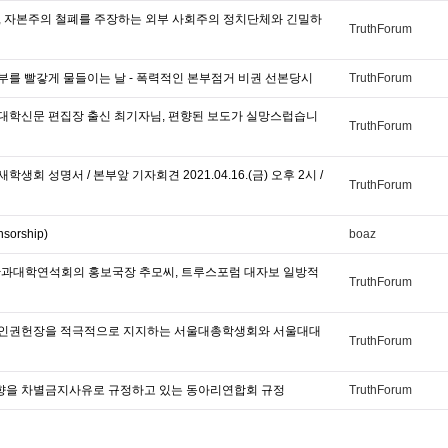
0년, 자본주의 철폐를 주장하는 외부 사회주의 정치단체와 긴밀하
TruthForum
본부를 빨갛게 물들이는 날 - 폭력적인 본부점거 비권 선본당시
TruthForum
대 대학신문 편집장 출신 최기자님, 편향된 보도가 실망스럽습니
TruthForum
학생회 성명서 / 본부앞 기자회견 2021.04.16.(금) 오후 2시 /
TruthForum
sorship)
boaz
0 단과대학연석회의 홍보국장 추모씨, 트루스포럼 대자보 일방적
TruthForum
대 인권헌장을 적극적으로 지지하는 서울대총학생회와 서울대대
TruthForum
지향을 차별금지사유로 규정하고 있는 동아리연합회 규정
TruthForum