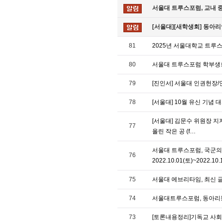
서울대 트루스포럼, 교내 
[서울대][새학생회] 동아
81
2025년 서울대학교 트루
80
서울대 트루스포럼 학부생
79
[진인서] 서울대 인권헌장
78
[서울대] 10월 유신 기념 
[서울대] 김문수 위원장 지
77
올린 작은 공 (f…
서울대 트루스포럼, 국군의
76
2022.10.01(토)~2022.10
75
서울대 에브리타임, 최신 
74
서울대트루스포럼, 동아리
73
[토론내용정리]기독교 사회