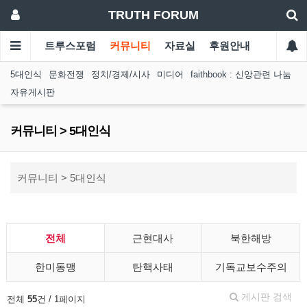
TRUTH FORUM
트루스포럼
커뮤니티
자료실
후원안내
5대인식
문화전쟁
정치/경제/시사
미디어
faithbook : 신앙관련 나눔
자유게시판
커뮤니티 > 5대인식
커뮤니티 > 5대인식
전체
근현대사
북한해방
한미동맹
탄핵사태
기독교보수주의
게시판 검색
전체
55
건 / 1페이지