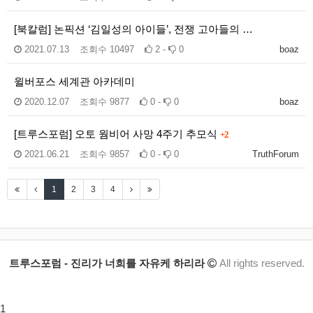
[북칼럼] 논픽션 ‘김일성의 아이들’, 전쟁 고아들의 …
2021.07.13
조회수
10497
2 -
0
boaz
윌버포스 세계관 아카데미
2020.12.07
조회수
9877
0 -
0
boaz
[트루스포럼] 오토 웜비어 사망 4주기 추모식
+2
2021.06.21
조회수
9857
0 -
0
TruthForum
1
2
3
4
트루스포럼 - 진리가 너희를 자유케 하리라
All rights reserved.
1