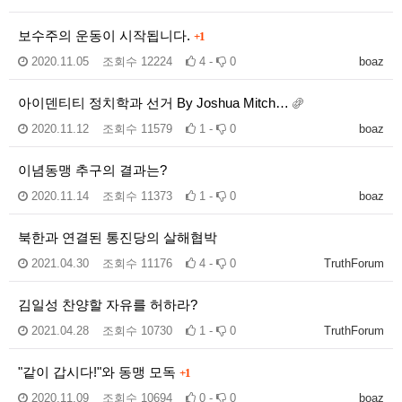
보수주의 운동이 시작됩니다.
+1
2020.11.05
조회수
12224
4 -
0
boaz
아이덴티티 정치학과 선거 By Joshua Mitch…
2020.11.12
조회수
11579
1 -
0
boaz
이념동맹 추구의 결과는?
2020.11.14
조회수
11373
1 -
0
boaz
북한과 연결된 통진당의 살해협박
2021.04.30
조회수
11176
4 -
0
TruthForum
김일성 찬양할 자유를 허하라?
2021.04.28
조회수
10730
1 -
0
TruthForum
"같이 갑시다!"와 동맹 모독
+1
2020.11.09
조회수
10694
0 -
0
boaz