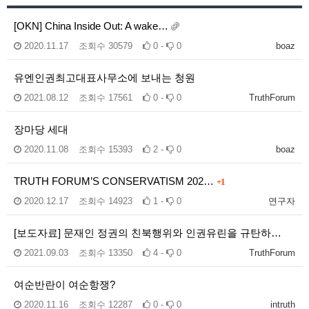
[OKN] China Inside Out: A wake…
2020.11.17
조회수
30579
0 -
0
boaz
유엔인권최고대표사무소에 보내는 청원
2021.08.12
조회수
17561
0 -
0
TruthForum
장마당 세대
2020.11.08
조회수
15393
2 -
0
boaz
TRUTH FORUM’S CONSERVATISM 202…
+1
2020.12.17
조회수
14923
1 -
0
연구자
[보도자료] 문재인 정권의 친북행위와 인권유린을 규탄하…
2021.09.03
조회수
13350
4 -
0
TruthForum
여순반란이 여순항쟁?
2020.11.16
조회수
12287
0 -
0
intruth