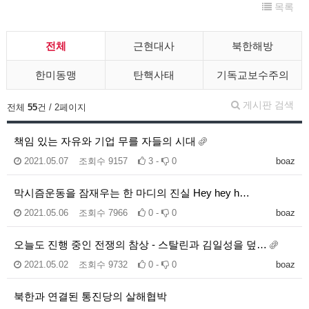
목록
전체
근현대사
북한해방
한미동맹
탄핵사태
기독교보수주의
게시판 검색
전체
55
건 / 2페이지
책임 있는 자유와 기업 무를 자들의 시대
2021.05.07
조회수
9157
3 -
0
boaz
막시즘운동을 잠재우는 한 마디의 진실 Hey hey h…
2021.05.06
조회수
7966
0 -
0
boaz
오늘도 진행 중인 전쟁의 참상 - 스탈린과 김일성을 덮…
2021.05.02
조회수
9732
0 -
0
boaz
북한과 연결된 통진당의 살해협박