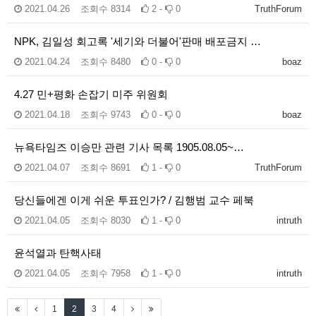
2021.04.26
조회수
8314
2 -
0
TruthForum
NPK, 김일성 회고록 '세기와 더불어'판매 배포금지 …
2021.04.24
조회수
8480
0 -
0
boaz
4.27 민+평화 손잡기 미주 위원회
2021.04.18
조회수
9743
0 -
0
boaz
뉴욕타임즈 이승만 관련 기사 목록 1905.08.05~…
2021.04.07
조회수
8691
1 -
0
TruthForum
당신들에겐 이게 쉬운 투표인가? / 김행범 교수 페북
2021.04.05
조회수
8030
1 -
0
intruth
윤석열과 탄핵사태
2021.04.05
조회수
7958
1 -
0
intruth
1
2
3
4