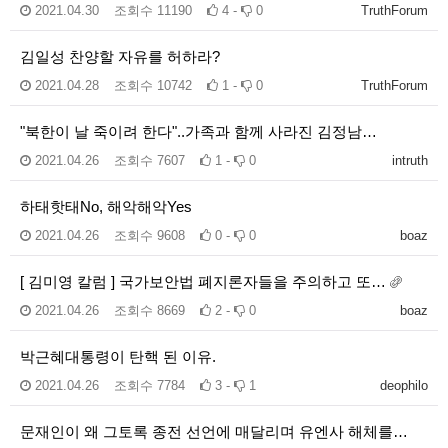
2021.04.30
조회수
11190
4 -
0
TruthForum
김일성 찬양할 자유를 허하라?
2021.04.28
조회수
10742
1 -
0
TruthForum
"북한이 날 죽이려 한다"..가족과 함께 사라진 김정남…
2021.04.26
조회수
7607
1 -
0
intruth
하태핫태No, 해악해악Yes
2021.04.26
조회수
9608
0 -
0
boaz
[ 김미영 칼럼 ] 국가보안법 폐지론자들을 주의하고 또…
2021.04.26
조회수
8669
2 -
0
boaz
박근혜대통령이 탄핵 된 이유.
2021.04.26
조회수
7784
3 -
1
deophilo
문재인이 왜 그토록 종전 선언에 매달리며 유엔사 해체를…